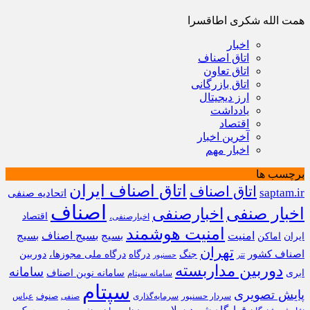
همت الله شکری اطاقسرا
اخبار
اتاق اصناف
اتاق تعاون
اتاق بازرگانی
ارز دیجیتال
یادداشت
اقتصاد
آخرین اخبار
اخبار مهم
برچسب ها
اتاق اصناف ایران
اتاق اصناف
saptam.ir
اتحادیه صنفی
اصناف
اخبار صنفی
اخبارصنفی
اقتصاد
اخبارصنفی،
امنیت هوشمند
امنیت
بسیج
بسیج اصناف
بسیج
ایران
اماکن
تهران
اصناف کشور
جنگ
درگاه
درگاه ملی مجوزها،
دوربین
تتر
حسنپور
دوربین مداربسته
سامانه
ابری
سامانه نوین اصناف
سامانه سپتام
سپتام
پایش تصویری
سردار حسنپور
سرمایه‌گذاری
صنوف
عباس
صنفی
قرارگاه شهید سلامی