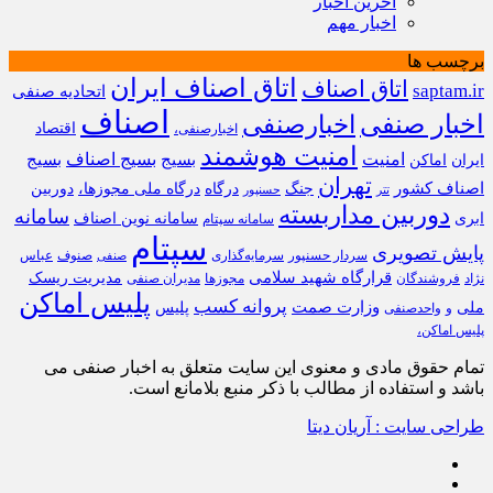
آخرین اخبار
اخبار مهم
برچسب ها
اتاق اصناف ایران
اتاق اصناف
saptam.ir
اتحادیه صنفی
اصناف
اخبار صنفی
اخبارصنفی
اقتصاد
اخبارصنفی،
امنیت هوشمند
امنیت
بسیج
بسیج اصناف
بسیج
ایران
اماکن
تهران
اصناف کشور
جنگ
درگاه
درگاه ملی مجوزها،
دوربین
تتر
حسنپور
دوربین مداربسته
سامانه
ابری
سامانه نوین اصناف
سامانه سپتام
سپتام
پایش تصویری
سردار حسنپور
سرمایه‌گذاری
صنوف
عباس
صنفی
قرارگاه شهید سلامی
مدیریت ریسک
نژاد
فروشندگان
مجوزها
مدیران صنفی
پلیس اماکن
پروانه کسب
وزارت صمت
ملی
پلیس
و
واحدصنفی
پلیس اماکن،
تمام حقوق مادی و معنوی این سایت متعلق به اخبار صنفی می
باشد و استفاده از مطالب با ذکر منبع بلامانع است.
طراحی سایت : آریان دیتا