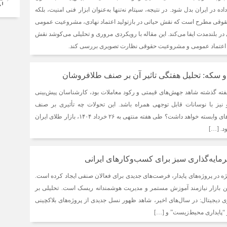
ه در ایران بدل شود. در نتیجه، سپتام نه‌تنها به‌عنوان ابزار فنی امنیت، بلکه
حقوقی مطرح است که نقش حیاتی در بازتولید اعتماد نهادی، مشروعیت عمومی
ر بلندمدت ایفا می‌کند. این مقاله با رویکردی مروری و تحلیلی می‌کوشد نقش
ای اعتماد عمومی و مشروعیت حقوقی نظارت تصویری بررسی کند.
 سکه: تحلیل هفتگی تاثیر آن بر صنف طلافروشان
 هفته گذشته شاهد جهش‌های قیمتی و رکود معاملات بود، کارشناسان پیش‌بینی
 نیز با نوسانات قابل توجهی همراه باشد. این تحولات چه تأثیری بر صنف
طلافروشان و کسب‌وکارهای وابسته خواهد داشت؟ طی هفته منتهی به ۲۶ خرداد ۱۴۰۴، بازار طلای ایران
د. […]
یه‌گذاری سبز برای کسب‌وکارهای ایرانی
یژه در پروژه‌های پایدار، فرصت‌های جدیدی برای فعالان صنفی ایجاد کرده است.
ین بازار نیازمند آموزش مستمر و مدیریت هوشمندانه ریسک است. تحلیلی بر
ی دیجیتال: در سال‌های اخیر، شاهد ظهور نسل جدیدی از پروژه‌های بلاکچینی
 “پایداری محیط‌زیست” و […]