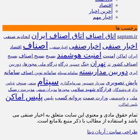
اقتصاد
آخرین اخبار
اخبار مهم
برچسب ها
اتاق اصناف ایران
اتاق اصناف
saptam.ir
اتحادیه صنفی
اصناف
اخبار صنفی
اخبارصنفی
اقتصاد
اخبارصنفی،
امنیت هوشمند
امنیت
بسیج
بسیج اصناف
بسیج
ایران
اماکن
تهران
اصناف کشور
جنگ
درگاه
درگاه ملی مجوزها،
دوربین
تتر
حسنپور
دوربین مداربسته
سامانه
ابری
سامانه نوین اصناف
سامانه سپتام
سپتام
پایش تصویری
سردار حسنپور
سرمایه‌گذاری
صنوف
عباس
صنفی
قرارگاه شهید سلامی
مدیریت ریسک
نژاد
فروشندگان
مجوزها
مدیران صنفی
پلیس اماکن
پروانه کسب
وزارت صمت
ملی
پلیس
و
واحدصنفی
پلیس اماکن،
تمام حقوق مادی و معنوی این سایت متعلق به اخبار صنفی می
باشد و استفاده از مطالب با ذکر منبع بلامانع است.
طراحی سایت : آریان دیتا