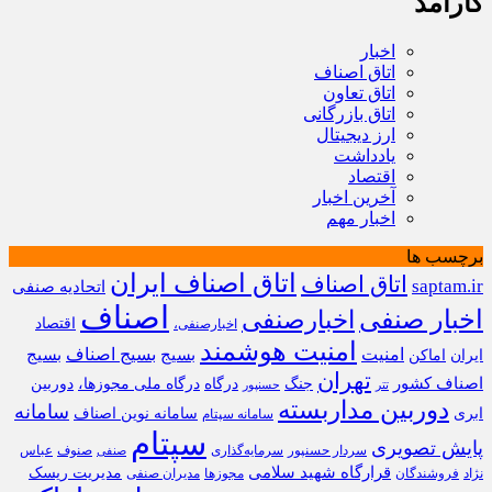
کارآمد
اخبار
اتاق اصناف
اتاق تعاون
اتاق بازرگانی
ارز دیجیتال
یادداشت
اقتصاد
آخرین اخبار
اخبار مهم
برچسب ها
اتاق اصناف ایران
اتاق اصناف
saptam.ir
اتحادیه صنفی
اصناف
اخبار صنفی
اخبارصنفی
اقتصاد
اخبارصنفی،
امنیت هوشمند
امنیت
بسیج
بسیج اصناف
بسیج
ایران
اماکن
تهران
اصناف کشور
جنگ
درگاه
درگاه ملی مجوزها،
دوربین
تتر
حسنپور
دوربین مداربسته
سامانه
ابری
سامانه نوین اصناف
سامانه سپتام
سپتام
پایش تصویری
سردار حسنپور
سرمایه‌گذاری
صنوف
عباس
صنفی
قرارگاه شهید سلامی
مدیریت ریسک
نژاد
فروشندگان
مجوزها
مدیران صنفی