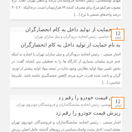
مهدي يوسف‎خاني، رئيس اتحاديه فروشندگان پرنده و ماهي تهران گفت: نرخ
مصوب هرکيلو مرغ براي مصرف کننده ۷۳ هزارتومان است، درحاليکه ۲۰ تا ۳۰
درصد واحدهاي صنفي با نرخ […]
12
عليرضا عباسي، رئيس اتحاديه درودگران و مبل سازان تهران:
ژوئن
به نام حمايت از توليد داخل به کام انحصارگران
اخبار صنفی – رئيس اتحاديه درودگران و مبل سازان تهران با اشاره به اينکه
عدم خريد مبلمان بسياري از کارگاه ها را به تعطيلي مي کشاند گفت: در
بخش تامين مواد اوليه نظارتي وجود ندارد در نتيجه مواد اوليه بيشتر از تورم،
گران و باعث شده قدرت خريد مردم کاهش چشمگيري داشته باشد. عليرضا
عباسي، […]
12
سعيد موتمني، رئيس اتحاديه نمايشگاه‌داران و فروشندگان خودروي تهران:
ژوئن
ريزش قيمت خودرو را رقم زد
اخبار صنفی – رئيس اتحاديه نمايشگاه‌داران و فروشندگان خودروي تهران
معتقد است: اخبار مثبت واصله سياسي در روزهاي گذشته عامل اصلي ريزش