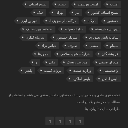
امنیت
امنیت هوشمند
بسیج
بسیج اصناف
بسیج اصناف کشور
تتر
تهران
جنگ
حسنپور
درگاه
درگاه ملی مجوزها،
دوربین ابری
دوربین مداربسته
سامانه سپتام
سامانه نوین اصناف
سامانه پایش تصویری
سردار حسنپور
سرمایه‌گذاری
سپتام
صنفی
صنوف
عباس نژاد
فروشندگان
قرارگاه شهید سلامی
مجوزها
مدیران صنفی
مدیریت ریسک
ملی
و
واحدصنفی
وزارت صمت
پروانه کسب
پلیس
پلیس اماکن
پلیس اماکن،
تمام حقوق مادی و معنوی این سایت متعلق به اخبار صنفی می باشد و استفاده از
مطالب با ذکر منبع بلامانع است.
طراحی سایت : آریان دیتا