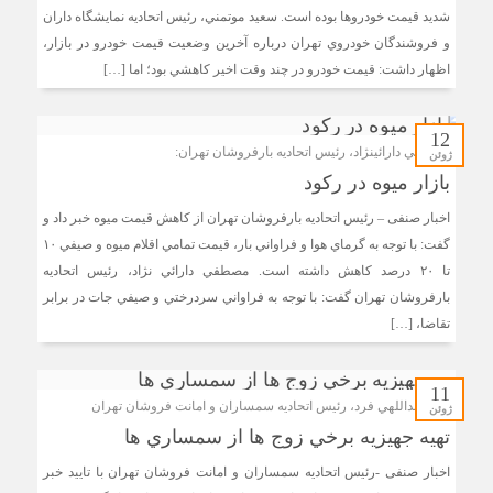
شديد قيمت‌ خودروها بوده است. سعيد موتمني، رئيس اتحاديه نمايشگاه داران
و فروشندگان خودروي تهران درباره آخرين وضعيت قيمت خودرو در بازار،
اظهار داشت: قيمت خودرو در چند وقت اخير کاهشي بود؛ اما […]
12
مصطفي دارائي‎نژاد، رئيس اتحاديه بارفروشان تهران:
ژوئن
بازار ميوه در رکود
اخبار صنفی – رئيس اتحاديه بارفروشان تهران از کاهش قيمت ميوه خبر داد و
گفت: با توجه به گرماي هوا و فراواني بار، قيمت تمامي اقلام ميوه و صيفي ۱۰
تا ۲۰ درصد کاهش داشته است. مصطفي دارائي نژاد، رئيس اتحاديه
بارفروشان تهران گفت: با توجه به فراواني سردرختي و صيفي جات در برابر
تقاضا، […]
11
داود عبداللهي فرد، رئيس اتحاديه سمساران و امانت فروشان تهران
ژوئن
تهيه جهيزيه برخي زوج ‌ها از سمساري ‌ها
اخبار صنفی -رئيس اتحاديه سمساران و امانت فروشان تهران با تاييد خبر