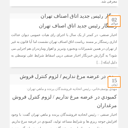
معرفی شد.
02
جولای
رستگار رئیس جدید اتاق اصناف تهران
اخبار صنفی- در کمتر از یک سال با اجرای رای هیات عمومی دیوان عدالت
اداری رستگار بر مسند ریاست اتاق اصناف تهران نشست اما آیا قانون به غیر
از تهران در همین شمیرانات وبجنورد وتبریز و اهواز ومازندران هم اجرایی می
شود؟ به گزارش خبرنگار اخبار صنفی درپی اسقاط شرایط علی توسطی به
دلیل اینکه […]
15
ژوئن
مهدي يوسف‌خاني، رئيس اتحاديه فروشندگان پرنده و ماهي تهران:
کمبودي در عرضه مرغ نداريم / لزوم کنترل فروش
مرغداران
اخبار صنفی – رئيس اتحاديه فروشندگان پرنده و ماهي تهران گفت: با وجود
افزايش جوجه ريزي ها و شرايط مساعد توليد، کمبودي در عرضه مرغ نداريم.