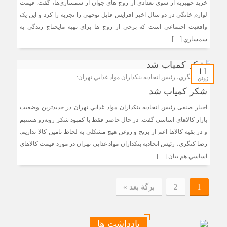
خريد جهيزيه از سوي تعدادي از زوج‌ هاي جوان از سمساري‌ها، گفت: قيمت
لوازم خانگي در دو سال اخير افزايش قابل توجهي را تجربه را کرد و اين يک
واقعيت اجتماعي است که برخي از زوج ‌ها براي تهيه مايحتاج زندگي به
سمساري‌ […]
11
رضا کنگري، رئيس اتحاديه بنکداران مواد غذايي تهران:
ژوئن
شکر کمیاب شد
اخبار صنفی رئيس اتحاديه بنکداران مواد غذايي تهران در جديدترين وضعيت
بازار کالاهاي اساسي گفت: در حال حاضر فقط با کمبود شکر روبه‌رو هستيم
و در بقيه کالاها اعم از برنج و روغن هيچ مشکلي به لحاظ تامين کالا نداريم.
رضا کنگري، رئيس اتحاديه بنکداران مواد غذايي تهران در مورد قيمت کالاهاي
اساسي هم بيان […]
1
2
برگهٔ بعد »
یادداشت ها