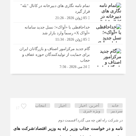
تمام نامه نگاری های دبیرخانه در کانال “بله”
قرار گیرد
05 ژوئن 2026 - 21:26
خداحافظی با «آواک»؛ نسل جدید سامانه
«آواک X» رسماً وارد بازار شد
05 ژوئن 2026 - 11:34
گام جدید مرکزامور اصناف و بازرگانان ایران
برای حمایت از تولیدکنندگان حوزه عفاف و
حجاب
24 می 2026 - 7:56
خانه
آخرین اخبار
اخبار
انتخاب
17
سردبیر
ویژه خبری
در شرکت راه اهن چه می گذرد؟قسمت دوم
نامه و در خواست جذاب وزیر راه به وزیر اقتصاد/شرکت های