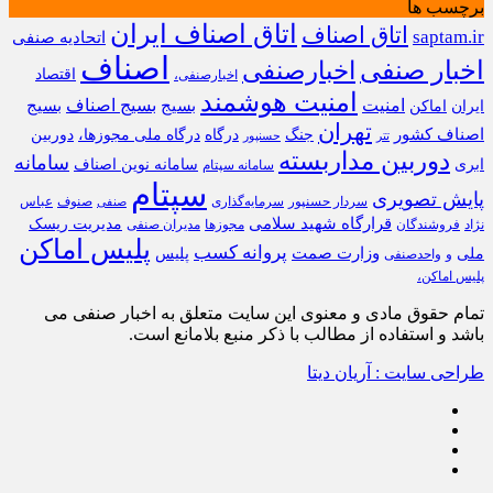
برچسب ها
اتاق اصناف ایران
اتاق اصناف
saptam.ir
اتحادیه صنفی
اصناف
اخبار صنفی
اخبارصنفی
اقتصاد
اخبارصنفی،
امنیت هوشمند
امنیت
بسیج
بسیج اصناف
بسیج
ایران
اماکن
تهران
اصناف کشور
جنگ
درگاه
درگاه ملی مجوزها،
دوربین
تتر
حسنپور
دوربین مداربسته
سامانه
ابری
سامانه نوین اصناف
سامانه سپتام
سپتام
پایش تصویری
سردار حسنپور
سرمایه‌گذاری
صنوف
عباس
صنفی
قرارگاه شهید سلامی
مدیریت ریسک
نژاد
فروشندگان
مجوزها
مدیران صنفی
پلیس اماکن
پروانه کسب
وزارت صمت
ملی
پلیس
و
واحدصنفی
پلیس اماکن،
تمام حقوق مادی و معنوی این سایت متعلق به اخبار صنفی می
باشد و استفاده از مطالب با ذکر منبع بلامانع است.
طراحی سایت : آریان دیتا