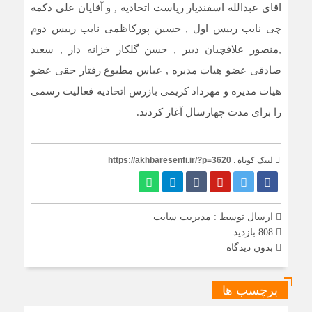
اقای عبدالله اسفندیار ریاست اتحادیه , و آقایان علی دکمه
چی نایب رییس اول , حسین پورکاظمی نایب رییس دوم
,منصور علافچیان دبیر , حسن گلکار خزانه دار , سعید
صادقی عضو هیات مدیره , عباس مطبوع رفتار حقی عضو
هیات مدیره و مهرداد کریمی بازرس اتحادیه فعالیت رسمی
را برای مدت چهارسال آغاز کردند.
لینک کوتاه :
https://akhbaresenfi.ir/?p=3620
ارسال توسط :
مدیریت سایت
808 بازدید
بدون دیدگاه
برچسب ها