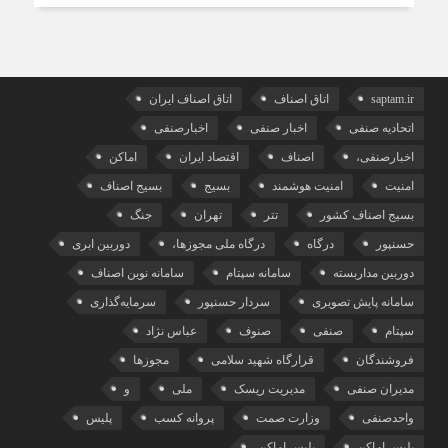
saptam.ir
اتاق اصناف
اتاق اصناف ایران
اتحادیه صنفی
اخبار صنفی
اخبارصنفی
اخبارصنفی،
اصناف
اقتصاد ایران
اماکن
امنیت
امنیت هوشمند
بسیج
بسیج اصناف
بسیج اصناف کشور
تتر
تهران
جنگ
حسنپور
درگاه
درگاه ملی مجوزها،
دوربین ابری
دوربین مداربسته
سامانه سپتام
سامانه نوین اصناف
سامانه پایش تصویری
سردار حسنپور
سرمایه‌گذاری
سپتام
صنفی
صنوف
عباس نژاد
فروشندگان
قرارگاه شهید سلامی
مجوزها
مدیران صنفی
مدیریت ریسک
ملی
و
واحدصنفی
وزارت صمت
پروانه کسب
پلیس
پلیس اماکن
پلیس اماکن،