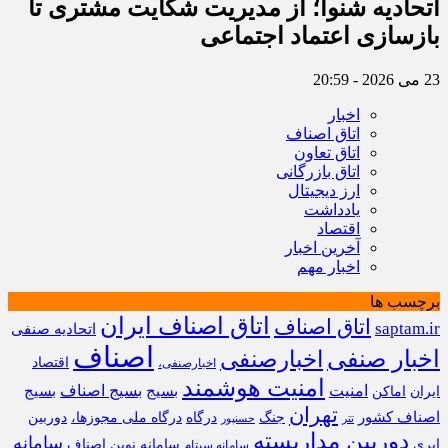
اتحادیه شنوا؛ از مدیریت شکایت مشتری تا
بازسازی اعتماد اجتماعی ‌
23 می 2026 - 20:59
اخبار
اتاق اصناف
اتاق تعاون
اتاق بازرگانی
ارز دیجیتال
یادداشت
اقتصاد
آخرین اخبار
اخبار مهم
برچسب ها
اتاق اصناف ایران
اتاق اصناف
saptam.ir
اتحادیه صنفی
اصناف
اخبار صنفی
اخبارصنفی
اقتصاد
اخبارصنفی،
امنیت هوشمند
امنیت
بسیج
بسیج اصناف
بسیج
ایران
اماکن
تهران
اصناف کشور
جنگ
درگاه
درگاه ملی مجوزها،
دوربین
تتر
حسنپور
دوربین مداربسته
سامانه
ابری
سامانه نوین اصناف
سامانه سپتام