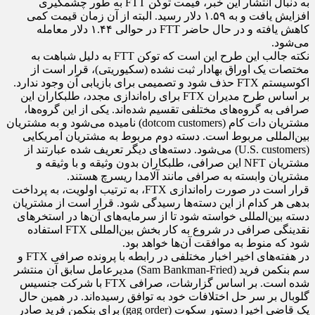
به دنبال انتشار این خبر، قیمت توکن FTT به طور چشمگیری
افزایش یافت و به ۱.۵۹ دلار رسید. البته از آن زمان قیمت کمی
کاهش یافته و در حال حاضر FTT در حوالی ۱.۴۴ دلار معامله
می‌شود.
نکته جالب این طرح این است که توکن FTT به دلیل شباهت به
مختصات یک اوراق بهادار ثبت نشده (سکیوریتی)، قرار است از
اکوسیستم FTX حذف شود و تصمیمی برای بازیابی آن وجود ندارد.
بر اساس طرح مدیران FTX برای راه‌اندازی مجدد، طلبکاران این
صرافی به گروه‌های مختلفی تقسیم شده‌اند. یکی از این گروه‌ها،
مشتریان دات کام (dotcom customers) نامیده می‌شود و به مشتریان
بین‌المللی مربوط است. دسته دوم مربوط به مشتریان آمریکایی
(U.S. customers) می‌شود. دسته‌های دیگر تعریف شده عبارتند از
مشتریان NFT این صرافی، طلبکاران بدون وثیقه و با وثیقه و
مشتریان وابسته به صرافی مانند آلامدا ریسرچ هستند.
قرار است در صورت راه‌اندازی FTX، به ترتیب اولویت، به پرداخت
بدهی هر کدام از این دسته‌ها رسیدگی شود. قرار است از مشتریان
دسته بین‌المللی خواسته شود تا از سرمایه‌های آن‌ها در استخرهای
نقدینگی صرافی در شروع به کار بخش بین‌المللی FTX استفاده
شود که منوط به موافقت آن‌ها خواهد بود.
در هفته‌های اخیر اخبار مختلفی در رابطه با پرونده صرافی FTX و
سم بنکمن فرید (Sam Bankman-Fried) مدیرعامل سابق آن منتشر
شده است. بر اساس گزارشات، صرافی FTX با شرکت جنسیس
گلوبال بر سر حل اختلافات خود به توافق رسیده‌اند. در همین حال
یک قاضی اخیرا دستور سکوت (gag order) برای بنکمن فرید صادر