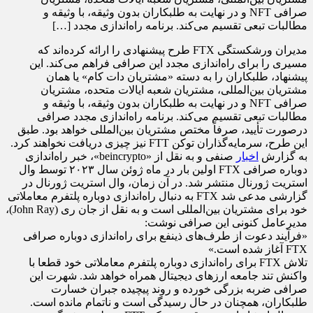
صرافی NFT و در نهایت به طلبکاران بدون وثیقه، با وثیقه و
مطالبات تبعی تقسیم می‌کند. برنامه راه‌اندازی مجدد […]
مدیران ورشکستگی FTX طرح پیشنهادی را ارائه کرده‌اند که
مسیری را برای راه‌اندازی مجدد این صرافی فراهم می‌کند. این
پیشنهاد، طلبکاران را به دسته «مشتریان دات کام» یا همان
مشتریان بین‌المللی، مشتریان شعبه ایالات متحده، مشتریان
صرافی NFT و در نهایت به طلبکاران بدون وثیقه، با وثیقه و
مطالبات تبعی تقسیم می‌کند. برنامه راه‌اندازی مجدد صرافی
درصورت تأیید، صرفاً مختص مشتریان بین‌المللی خواهد بود. طبق
این طرح، سرمایه‌گذاران توکن FTT نیز چیزی دریافت نخواهند کرد.
به گزارش
اخبار
صنفی و به نقل از «beincrypto»، خبر راه‌اندازی
دوباره صرافی FTX اولین بار در ماه ژوئن سال ۲۰۲۳ توسط وال
استریت ژورنال منتشر شد. در آن زمان، وال استریت ژورنال در
گزارشی مدعی شد FTX به دنبال راه‌اندازی دوباره پلتفرم معاملاتی
خود برای مشتریان بین‌المللی است و به نقل از جان ری (John Ray)،
مدیرعامل کنونی این صرافی نوشت:
«فرآیند دعوت از طرف‌های ذینفع برای راه‌اندازی دوباره صرافی
FTX آغاز شده است.»
تلاش FTX برای راه‌اندازی دوباره پلتفرم معاملاتی خود قطعا با
واکنش تند جامعه ارزهای دیجیتال همراه خواهد شد. شهرت این
صرافی ضربه بزرگی خورده و روند پیچیده جبران خسارت
طلبکاران، همچنان در حال رسیدگی است و ناتمام مانده است.