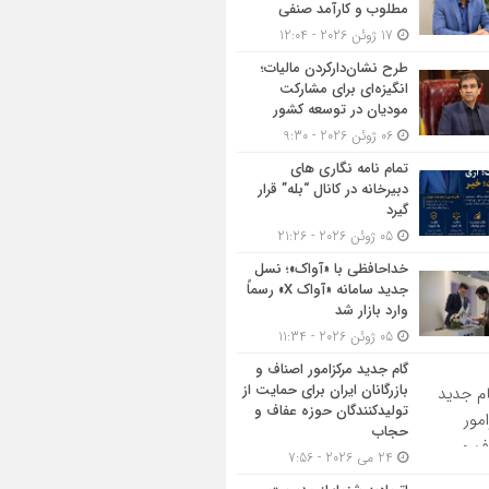
مطلوب و کارآمد صنفی
17 ژوئن 2026 - 12:04
طرح نشان‌دارکردن مالیات؛
انگیزه‌ای برای مشارکت
مودیان در توسعه کشور
06 ژوئن 2026 - 9:30
تمام نامه نگاری های
دبیرخانه در کانال “بله” قرار
گیرد
05 ژوئن 2026 - 21:26
خداحافظی با «آواک»؛ نسل
جدید سامانه «آواک X» رسماً
وارد بازار شد
05 ژوئن 2026 - 11:34
گام جدید مرکزامور اصناف و
بازرگانان ایران برای حمایت از
تولیدکنندگان حوزه عفاف و
حجاب
24 می 2026 - 7:56