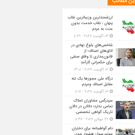
ین مطالب
ارزشمندترین وزیباترین نقاب
پنهان ؛ نقاب خدمت بدون
منت به مردم
03 آگوست 2026 - 8:29
شاخص‌های بلوغ نهادی در
اتاق‌های اصناف؛ از
قانون‌مداری تا وفاق صنفی
برای حکمرانی کارآمد
02 آگوست 2026 - 13:01
درگاه ملی مجوزها یک تنه
مقابل اصناف ومردم
02 آگوست 2026 - 8:16
سردرگمی مشاوران املاک
تمامی ندارد؛ دلالان در دالان
تاریک گواهی تخصصی
22 جولای 2026 - 8:36
دام گواهینامه برای دختران
موتورسوار؛ هشدار جدی