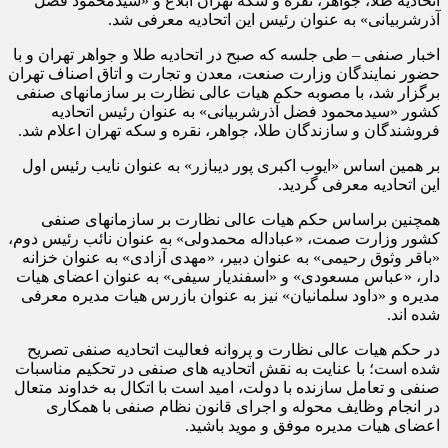
اتحادیه طلا، جواهر، نقره و سکه تهران ابلاغ و «سیدمحمود فضل
آذرشربیانی» به عنوان رئیس این اتحادیه معرفی شد.
اخبار صنفی – طی جلسه که صبح در اتحادیه طلا و جواهر تهران و با
حضور نمایندگان وزارت صنعت، معدن و تجارت و اتاق اصناف تهران
برگزار شد، با مصوبه حکم هیات عالی نظارت بر سازمانهای صنفی
کشور «سیدمحمود فضل آذرشربیانی» به عنوان رئیس اتحادیه
فروشندگان و سازندگان طلا، جواهر، نقره و سکه تهران اعلام شد.
بر همین اساس «ایوب اکبری پور دیبازر» به عنوان نایب رئیس اول
این اتحادیه معرفی گردید.
همچنین براساس حکم هیات عالی نظارت بر سازمانهای صنفی
کشور وزارت صمت، «عباداله محمدولی» به عنوان نائب رئیس دوم،
«باقر وثوق رحیمی» به عنوان دبیر، «مهدی آزادی» به عنوان خزانه
دار، «عباس مسعودی» و «اسفندیار سیفی» به عنوان اعضای هیات
مدیره و «داود سلمانیان» نیز به عنوان بازرس هیات مدیره معرفی
شده اند.
در حکم هیات عالی نظارت و پروانه فعالیت اتحادیه صنفی تصریح
شده است؛ با عنایت به نقش اتحادیه های صنفی در تحکیم مناسبات
صنفی و تعامل سازنده با دولت، امید است با اتکال به خداوند متعال
در انجام وظایف محوله و اجرای قانون نظام صنفی با همکاری
اعضای هیات مدیره موفق و موید باشید.