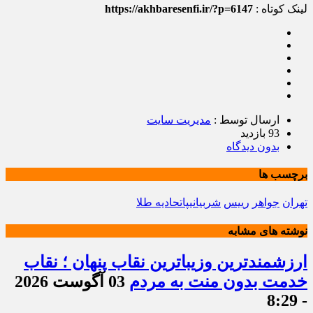
لینک کوتاه :
https://akhbaresenfi.ir/?p=6147
ارسال توسط :
مدیریت سایت
93 بازدید
بدون دیدگاه
برچسب ها
تهران
جواهر
رییس
شربیانیپاتحادیه طلا
نوشته های مشابه
ارزشمندترین وزیباترین نقاب پنهان ؛ نقاب
خدمت بدون منت به مردم
03 آگوست 2026
- 8:29