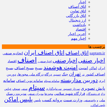
اخبار
اتاق اصناف
اتاق تعاون
اتاق بازرگانی
ارز دیجیتال
یادداشت
اقتصاد
آخرین اخبار
اخبار مهم
برچسب ها
اتاق اصناف ایران
اتاق اصناف
saptam.ir
اتحادیه صنفی
اصناف
اخبار صنفی
اخبارصنفی
اقتصاد
اخبارصنفی،
امنیت هوشمند
امنیت
بسیج
بسیج اصناف
بسیج
ایران
اماکن
تهران
اصناف کشور
جنگ
درگاه
درگاه ملی مجوزها،
دوربین
تتر
حسنپور
دوربین مداربسته
سامانه
ابری
سامانه نوین اصناف
سامانه سپتام
سپتام
پایش تصویری
سردار حسنپور
سرمایه‌گذاری
صنوف
عباس
صنفی
قرارگاه شهید سلامی
مدیریت ریسک
نژاد
فروشندگان
مجوزها
مدیران صنفی
پلیس اماکن
پروانه کسب
وزارت صمت
ملی
پلیس
و
واحدصنفی
پلیس اماکن،