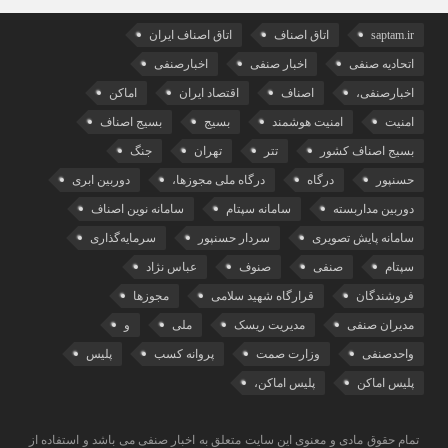
saptam.ir
اتاق اصناف
اتاق اصناف ایران
اتحادیه صنفی
اخبار صنفی
اخبارصنفی
اخبارصنفی،
اصناف
اقتصاد ایران
اماکن
امنیت
امنیت هوشمند
بسیج
بسیج اصناف
بسیج اصناف کشور
تتر
تهران
جنگ
حسنپور
درگاه
درگاه ملی مجوزها،
دوربین ابری
دوربین مداربسته
سامانه سپتام
سامانه نوین اصناف
سامانه پایش تصویری
سردار حسنپور
سرمایه‌گذاری
سپتام
صنفی
صنوف
عباس نژاد
فروشندگان
قرارگاه شهید سلامی
مجوزها
مدیران صنفی
مدیریت ریسک
ملی
و
واحدصنفی
وزارت صمت
پروانه کسب
پلیس
پلیس اماکن
پلیس اماکن،
تمام حقوق مادی و معنوی این سایت متعلق به اخبار صنفی می باشد و استفاده از