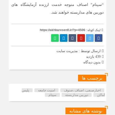
“سپتام” اصناف متوجه خدمت ارزنده آزمایشگاه های
دوربین های مداربسته خواهند شد.
لینک کوتاه :
https://akhbaresenfi.ir/?p=4506
ارسال توسط :
مدیریت سایت
439 بازدید
بدون دیدگاه
برچسب ها
اخبارصنفی، اصناف ،صنوف
امنیت جامعه
پلیس
اماکن
دوربین مداربسته
سپتام
نوشته های مشابه