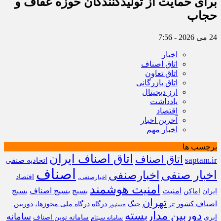
برای حمایت از تولیدکنندگان حوزه عفاف و
حجاب
24 می 2026 - 7:56
اخبار
اتاق اصناف
اتاق تعاون
اتاق بازرگانی
ارز دیجیتال
یادداشت
اقتصاد
آخرین اخبار
اخبار مهم
برچسب ها
اتاق اصناف ایران
اتاق اصناف
saptam.ir
اتحادیه صنفی
اصناف
اخبار صنفی
اخبارصنفی
اقتصاد
اخبارصنفی،
امنیت هوشمند
امنیت
بسیج
بسیج اصناف
بسیج
ایران
اماکن
تهران
اصناف کشور
جنگ
درگاه
درگاه ملی مجوزها،
دوربین
تتر
حسنپور
دوربین مداربسته
سامانه
ابری
سامانه نوین اصناف
سامانه سپتام