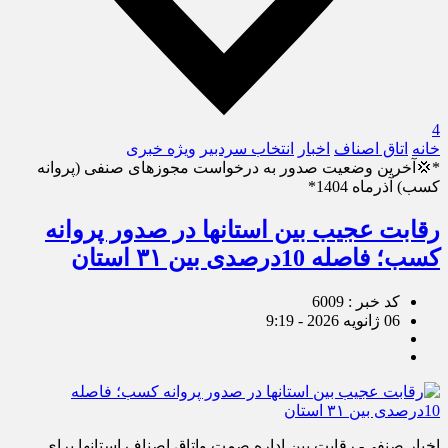
4
خانه
اتاق اصناف
اخبار
انتخاب سردبیر
ویژه خبری
*💢آخرین وضعیت صدور به درخواست مجوزهای صنفی (پروانه
کسب) آذرماه 1404*
رقابت عجیب بین استانها در صدور پروانه
کسب؛ فاصله‌ 10درصدی بین ۳۱ استان
کد خبر : 6009
06 ژانویه 2026 - 9:19
اخبار صنفی- رقابت بین اداره صمت واتاق اصناف استانها برای