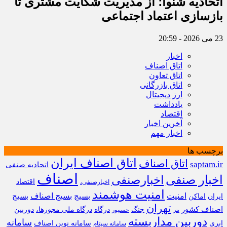
اتحادیه شنوا؛ از مدیریت شکایت مشتری تا
بازسازی اعتماد اجتماعی ‌
23 می 2026 - 20:59
اخبار
اتاق اصناف
اتاق تعاون
اتاق بازرگانی
ارز دیجیتال
یادداشت
اقتصاد
آخرین اخبار
اخبار مهم
برچسب ها
اتاق اصناف ایران
اتاق اصناف
saptam.ir
اتحادیه صنفی
اصناف
اخبار صنفی
اخبارصنفی
اقتصاد
اخبارصنفی،
امنیت هوشمند
امنیت
بسیج
بسیج اصناف
بسیج
ایران
اماکن
تهران
اصناف کشور
جنگ
درگاه
درگاه ملی مجوزها،
دوربین
تتر
حسنپور
دوربین مداربسته
سامانه
ابری
سامانه نوین اصناف
سامانه سپتام