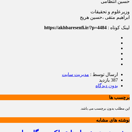
حسین انتظامی
وزیرعلوم و تحقیقات
ابراهیم متقی ،حسین هریج
لینک کوتاه :
https://akhbaresenfi.ir/?p=4484
ارسال توسط :
مدیریت سایت
387 بازدید
بدون دیدگاه
برچسب ها
این مطلب بدون برچسب می باشد.
نوشته های مشابه