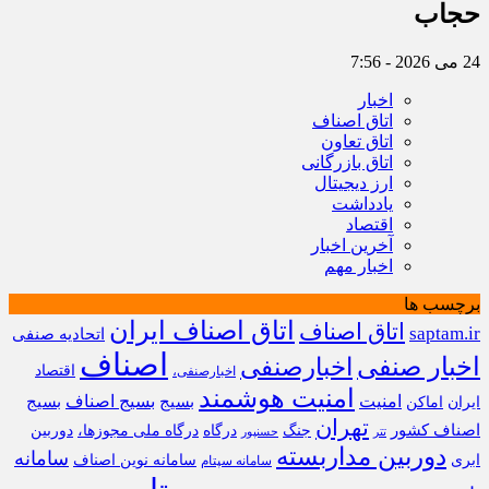
حجاب
24 می 2026 - 7:56
اخبار
اتاق اصناف
اتاق تعاون
اتاق بازرگانی
ارز دیجیتال
یادداشت
اقتصاد
آخرین اخبار
اخبار مهم
برچسب ها
اتاق اصناف ایران
اتاق اصناف
saptam.ir
اتحادیه صنفی
اصناف
اخبار صنفی
اخبارصنفی
اقتصاد
اخبارصنفی،
امنیت هوشمند
امنیت
بسیج
بسیج اصناف
بسیج
ایران
اماکن
تهران
اصناف کشور
جنگ
درگاه
درگاه ملی مجوزها،
دوربین
تتر
حسنپور
دوربین مداربسته
سامانه
ابری
سامانه نوین اصناف
سامانه سپتام