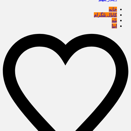
خانه
کانال تلگرام
بله
ایتا