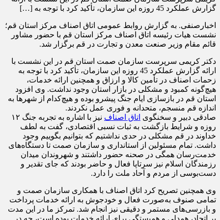
گزارش عملکرد 45 روزه این سازمان، تأکید کرد با توجه به […]
اخبارصنفی. به گزارش روابط عمومی اتاق اصناف مرکز استان قم؛
نشست هیات رئیسه اتاق اصناف مرکز استان قم با حضور مشاور
قائم‌ مقام وزیر صنعت معدن و تجارت در قم برگزار شد.
دکتر کریمی سرپرست سازمان صمت استان قم در این نشست با
ارائه گزارش عملکرد 45 روزه این سازمان، تأکید کرد با توجه به
زحمات اصناف در تأمین کالا و ارزاق و همچنین ارائه خدمات،
هیچ‌گونه کمبود و مشکلی در بازار استان وجود نداشت. وی افزود
استان قم در بازسازی ایام جنگ پیشرو بوده و هیچ‌کدام از شهرها به
اندازه قم منسجم، متحدانه و فوری عمل نکردند.
صادقی دبیر و سخنگوی
اتاق اصناف
نیز با اشاره به تجربه جنگ ۱۲
روزه و شرایط بازگشت به ثبات نسبی اقتصادی، گفت به لطف
خداوند در قم مشکلی در حدی نداشتیم که بتوانیم بگوییم وجود
داشت. تمام مسئولین از استانداری و سازمان صمت تا دستگاه‌های
خدمت‌رسان همگی در صحنه حضور داشتند و شهروندان میدان
رزمندگان اسلام نیز سرتاپا فعال و حاضر بودند که جای تقدیر و
دست‌بوسی از مردم و آحاد ملت را دارد.
وی همچنین تصریح کرد اتاق اصناف با همکاری سازمان صمت و
تمامی صنوف به‌صورت فعال و خودجوش به ارائه خدمات پرداخت
و بازرسی‌های مستمر و دقیقی نیز انجام شد. تمرکز ما در این مدت
بر اتحاد، همدلی و همبستگی برای ارائه خدمات بوده است، چه در