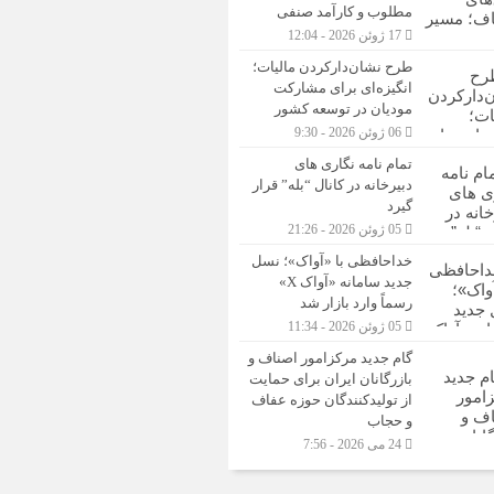
مطلوب و کارآمد صنفی
17 ژوئن 2026 - 12:04
طرح نشان‌دارکردن مالیات؛
انگیزه‌ای برای مشارکت
مودیان در توسعه کشور
06 ژوئن 2026 - 9:30
تمام نامه نگاری های
دبیرخانه در کانال “بله” قرار
گیرد
05 ژوئن 2026 - 21:26
خداحافظی با «آواک»؛ نسل
جدید سامانه «آواک X»
رسماً وارد بازار شد
05 ژوئن 2026 - 11:34
گام جدید مرکزامور اصناف و
بازرگانان ایران برای حمایت
از تولیدکنندگان حوزه عفاف
و حجاب
24 می 2026 - 7:56