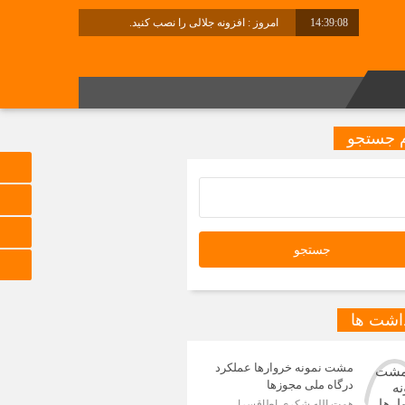
14:39:08
امروز : افزونه جلالی را نصب کنید.
برابر با : Saturday - 8 August - 2026
 جستجو
داشت ها
مشت نمونه خروارها عملکرد
درگاه ملی مجوزها
همت الله شکری اطاقسرا