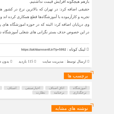
بازهم هیچگونه افزایش قیمت نداشتیم.
حقیقی اضافه کرد: در تهران که بالاترین نرخ در کشور
تجربه و کارآزموده با آموزشگاه‌ها قطع همکاری کرده اند و
وی درپایان اضافه کرد: البته که در حوزه اموزشگاه های 
در این خصوص حذف بستر نگرانی های شغلی آموزشگاه دار
لینک کوتاه :
https://akhbaresenfi.ir/?p=5992
ارسال توسط :
مدیریت سایت
115 بازدید
بدون د
برچسب ها
آموزشگاه
اتاق اصناف
اخبارصنفی
اصناف
نرخگذاری
نرخنامه
نظارت
نوشته های مشابه