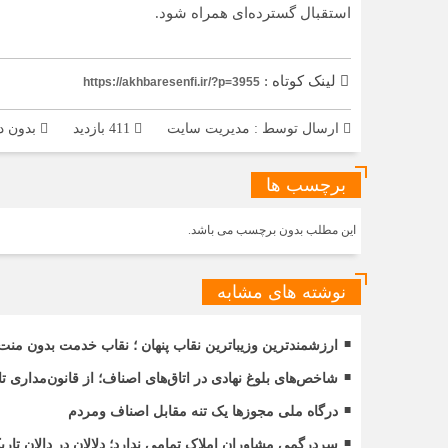
استقبال گسترده‌ای همراه شود.
لینک کوتاه :
https://akhbaresenfi.ir/?p=3955
ارسال توسط :
مدیریت سایت
411 بازدید
بدون د
برچسب ها
این مطلب بدون برچسب می باشد.
نوشته های مشابه
ارزشمندترین وزیباترین نقاب پنهان ؛ نقاب خدمت بدون منت
شاخص‌های بلوغ نهادی در اتاق‌های اصناف؛ از قانون‌مداری 
درگاه ملی مجوزها یک تنه مقابل اصناف ومردم
سردرگمی مشاوران املاک تمامی ندارد؛ دلالان در دالان ت