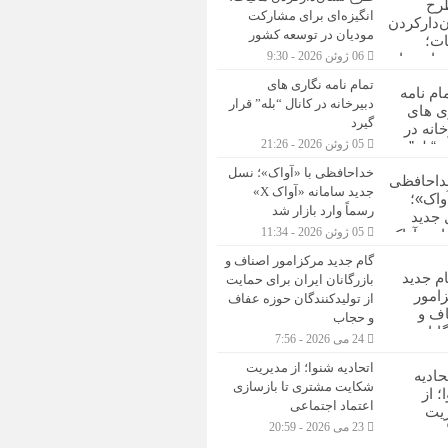
انگیزه‌ای برای مشارکت
مودیان در توسعه کشور
06 ژوئن 2026 - 9:30
تمام نامه نگاری های
دبیرخانه در کانال “بله” قرار
گیرد
05 ژوئن 2026 - 21:26
خداحافظی با «آواک»؛ نسل
جدید سامانه «آواک X»
رسماً وارد بازار شد
05 ژوئن 2026 - 11:34
گام جدید مرکزامور اصناف و
بازرگانان ایران برای حمایت
از تولیدکنندگان حوزه عفاف
و حجاب
24 می 2026 - 7:56
اتحادیه شنوا؛ از مدیریت
شکایت مشتری تا بازسازی
اعتماد اجتماعی ‌
23 می 2026 - 20:59