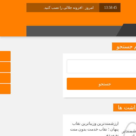
13:58:46
امروز : افزونه جلالی را نصب کنید.
برابر با : Friday - 7 August - 2026
 جستجو
داشت ها
ارزشمندترین وزیباترین نقاب
پنهان ؛ نقاب خدمت بدون منت
به مردم