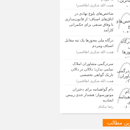
همت الله شکری اطاقسرا
شاخص‌های بلوغ نهادی در
اتاق‌های اصناف؛ از قانون‌مداری
تا وفاق صنفی برای حکمرانی
کارآمد
درگاه ملی مجوزها یک تنه مقابل
اصناف ومردم
همت الله شکری اطاقسرا
سردرگمی مشاوران املاک
تمامی ندارد؛ دلالان در دالان
تاریک گواهی تخصصی
همت الله شکری اطاقسرا
دام گواهینامه برای دختران
موتورسوار؛ هشدار جدی رییس
اتحادیه
رضا نیکنام
ین مطالب