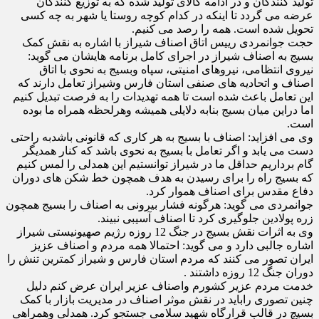
تولید کنندگان و در ادامه کالای تولید شده که به توزیع کنندگان
عرضه می گردد تا اینکه در کدام کوچه روستا یا شهر به چه کسی
تحویل شده است. همه را رصد می کنیم.
حجت جوانمردی رییس اتاق اصناف شیراز با اشاره به نقش کمک
بسیج به اصناف شیراز در اجرای کامل برنامه هایشان می گوید:
نیروی انتظامی، نیروهای امنیتی، سپاه وبسیج به نحوی با اتاق
اصناف و اتحادیه های صنفی استان فارس وشیراز تعامل دارند که
این تعامل باعث شده است تا همه تهدیدات را به فرصت تبدیل کنیم
اما دراین میان بسیج بنابه دلایلی همیشه وهرلحظه همراه ما بوده
است.
وی می افزاید: اصناف با بسیج به هر کاری که قانونی باشدبه راحتی
دست می یابد و اگر تعامل با بسیج به نحوی باشد که کنار همدیگر
گام برداریم حداقل ما در شیراز توانستیم این همدلی را لمس کنیم
که بسیج راه را برای رسیدن به هدف همچون خط شکن های دوران
دفاع مقدس برای اصناف هموار کرد.
جوانمردی می گوید: هرگونه فشار بیرونی به اصناف را بسیج همچون
زره پولادین جلوگیری کرد تا اصناف آسیبی نبیند.
وی به اثرات نقش بسیج در جنگ 12 روزه رژیم صهیونیستی شیراز
اشاره جالبی دارد و می گوید: احتمالا همه مردم و اصناف عزیز
ایران تصور می کنند که مردم استان فارس و شیراز کمترین تنش را
دوران جنگ 12 روزه داشتند .
خدمت مردم عزیر کشورم واصناف عزیر ایران عرض کنم دلیل
چنین تصوری راباید در نقش موثر اصناف در مدیریت بازار با کمک
بسیچ در قالب قرارگاه شهید سلامی جستجو کرد. همدلی وهمراهی