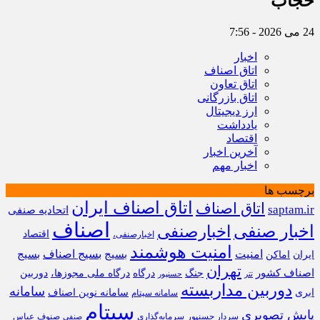
حجاب
24 می 2026 - 7:56
اخبار
اتاق اصناف
اتاق تعاون
اتاق بازرگانی
ارز دیجیتال
یادداشت
اقتصاد
آخرین اخبار
اخبار مهم
برچسب ها
اتاق اصناف ایران
اتاق اصناف
saptam.ir
اتحادیه صنفی
اصناف
اخبار صنفی
اخبارصنفی
اقتصاد
اخبارصنفی،
امنیت هوشمند
امنیت
بسیج
بسیج اصناف
بسیج
ایران
اماکن
تهران
اصناف کشور
جنگ
درگاه
درگاه ملی مجوزها،
دوربین
تتر
حسنپور
دوربین مداربسته
سامانه
ابری
سامانه نوین اصناف
سامانه سپتام
سپتام
پایش تصویری
سردار حسنپور
سرمایه‌گذاری
صنوف
عباس
صنفی