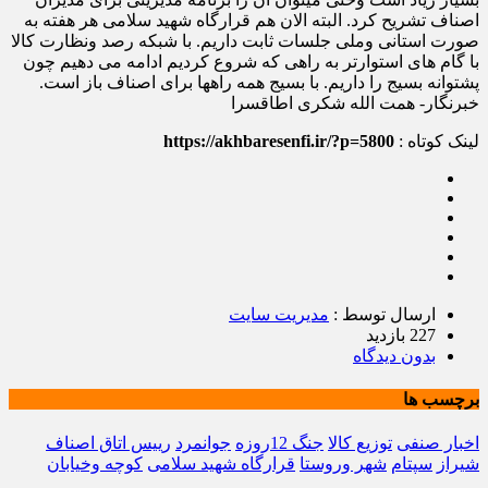
اصناف تشریح کرد. البته الان هم قرارگاه شهید سلامی هر هفته به
صورت استانی وملی جلسات ثابت داریم. با شبکه رصد ونظارت کالا
با گام های استوارتر به راهی که شروع کردیم ادامه می دهیم چون
پشتوانه بسیج را داریم. با بسیج همه راهها برای اصناف باز است.
خبرنگار- همت الله شکری اطاقسرا
لینک کوتاه :
https://akhbaresenfi.ir/?p=5800
ارسال توسط :
مدیریت سایت
227 بازدید
بدون دیدگاه
برچسب ها
اخبار صنفی
توزیع کالا
جنگ 12روزه
جوانمرد
رییس اتاق اصناف
شیراز
سپتام
شهر وروستا
قرارگاه شهید سلامی
کوچه وخیابان