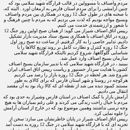
مردم واصناف با مسوولین در قالب قرارگاه شهید سلامی بود که
چنین آرامشی را برای مردم استان فارس به ارمغان اورد . البته که،
با صحنه های در طول جنگ 12 روزه در همکاری بین مردم واصناف
وبسیج مواجه بودیم که لذت می بردیم که به مردم با چنین فرهنگ و
با شعور و ارزشمندی خدمت می کنیم.
رییس اتاق اصناف شیراز می گوید: از همان صبح اولین روز جنگ 12
روزه در اتاق اصناف با همکاری بسیج، ستاد مدیریت بازار تشکیل
دادیم. تدابیر خاصی را به کار گرفتیم. از ساعت ده صبح روز اول
جنگ 12 روزه کنترل و نطارت کامل بر روند توزیع کالاها را با
شناسایی گلوگاهها، شروع کردیم تااینکه قرارگاه شهید سلامی
سازمان بسیج اصناف وارد عمل شد.
ببینید ، در قرارگاه شهید سلامی که با تدبیر سازمان بسیج اصناف
کشور،با هدایت سردار حسنپور و ریاست رییس اتاق اصناف ایران
شروع شد. هر لحظه در جنگ 12 روزه بازار را رصد می کردیم
هرکوچه در روستا و شهر استان فارس که برای کالای به طور
مستند کمبود دیده می شد از نقطه ای که کالا زیاد بود به آن مقصد
انتقال می دادیم.
آرامش بازار با کمک اصناف در استان فارس وشیراز به حدی بود که
مردم با خیال راحت زندگی می کردند و علی رغم بمباران ها به هیچ
وجه ترسی نداشتند وهمین موضوع بود که در خارج از استان آرامش
را جلوه نمایی کرد.
رییس اتاق اصناف شیراز در پایان خاطرنشان می سازد: سخن از
تجربه ای که با قرارگاه شهید سلامی در جنگ 12 روزه به دست آمد
بسیار زیاد است وحتی میتوان آن را برنامه مدیریتی برای مدیران