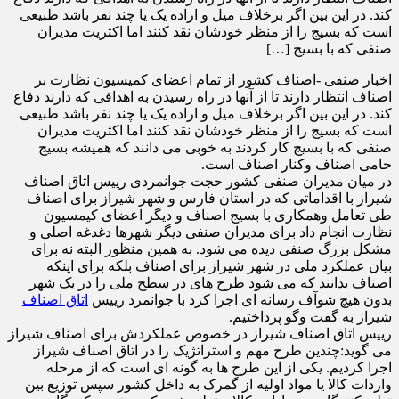
کند. در این بین اگر برخلاف میل و اراده یک یا چند نفر باشد طبیعی
است که بسیج را از منظر خودشان نقد کنند اما اکثریت مدیران
صنفی که با بسیج […]
اخبار صنفی -اصناف کشور از تمام اعضای کمیسیون نظارت بر
اصناف انتظار دارند تا از آنها در راه رسیدن به اهدافی که دارند دفاع
کند. در این بین اگر برخلاف میل و اراده یک یا چند نفر باشد طبیعی
است که بسیج را از منظر خودشان نقد کنند اما اکثریت مدیران
صنفی که با بسیج کار کردند به خوبی می دانند که همیشه بسیج
حامی اصناف وکنار اصناف است.
در میان مدیران صنفی کشور حجت جوانمردی رییس اتاق اصناف
شیراز با اقداماتی که در استان فارس و شهر شیراز برای اصناف
طی تعامل وهمکاری با بسیج اصناف و دیگر اعضای کیمسیون
نظارت انجام داد برای مدیران صنفی دیگر شهرها دغدغه اصلی و
مشکل بزرگ صنفی دیده می شود. به همین منظور البته نه برای
بیان عملکرد ملی در شهر شیراز برای اصناف بلکه برای اینکه
اصناف بدانند که می شود طرح های در سطح ملی را در یک شهر
بدون هیچ شوآف رسانه ای اجرا کرد با جوانمرد رییس
اتاق اصناف
شیراز به گفت وگو پرداختیم.
رییس اتاق اصناف شیراز در خصوص عملکردش برای اصناف شیراز
می گوید:چندین طرح مهم و استراتژیک را در اتاق اصناف شیراز
اجرا کردیم. یکی از این طرح ها به گونه ای است که از مرحله
واردات کالا یا مواد اولیه از گمرک به داخل کشور سپس توزیع بین