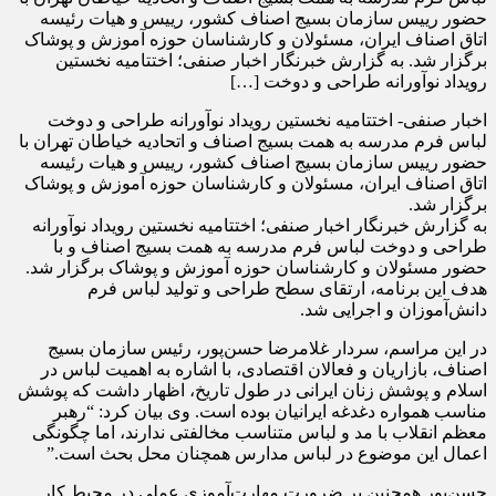
حضور رییس سازمان بسیج اصناف کشور، رییس و هیات رئیسه
اتاق اصناف ایران، مسئولان و کارشناسان حوزه آموزش و پوشاک
برگزار شد. به گزارش خبرنگار اخبار صنفی؛ اختتامیه نخستین
رویداد نوآورانه طراحی و دوخت […]
اخبار صنفی- اختتامیه نخستین رویداد نوآورانه طراحی و دوخت
لباس فرم مدرسه به همت بسیج اصناف و اتحادیه خیاطان تهران با
حضور رییس سازمان بسیج اصناف کشور، رییس و هیات رئیسه
اتاق اصناف ایران، مسئولان و کارشناسان حوزه آموزش و پوشاک
برگزار شد.
به گزارش خبرنگار اخبار صنفی؛ اختتامیه نخستین رویداد نوآورانه
طراحی و دوخت لباس فرم مدرسه به همت بسیج اصناف و با
حضور مسئولان و کارشناسان حوزه آموزش و پوشاک برگزار شد.
هدف این برنامه، ارتقای سطح طراحی و تولید لباس فرم
دانش‌آموزان و اجرایی شد.
در این مراسم، سردار غلامرضا حسن‌پور، رئیس سازمان بسیج
اصناف، بازاریان و فعالان اقتصادی، با اشاره به اهمیت لباس در
اسلام و پوشش زنان ایرانی در طول تاریخ، اظهار داشت که پوشش
مناسب همواره دغدغه ایرانیان بوده است. وی بیان کرد: “رهبر
معظم انقلاب با مد و لباس متناسب مخالفتی ندارند، اما چگونگی
اعمال این موضوع در لباس مدارس همچنان محل بحث است.”
حسن‌پور همچنین بر ضرورت مهارت‌آموزی عملی در محیط کار