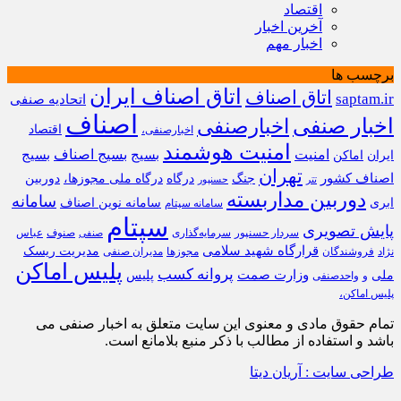
اقتصاد
آخرین اخبار
اخبار مهم
برچسب ها
اتاق اصناف ایران
اتاق اصناف
saptam.ir
اتحادیه صنفی
اصناف
اخبار صنفی
اخبارصنفی
اقتصاد
اخبارصنفی،
امنیت هوشمند
امنیت
بسیج
بسیج اصناف
بسیج
ایران
اماکن
تهران
اصناف کشور
جنگ
درگاه
درگاه ملی مجوزها،
دوربین
تتر
حسنپور
دوربین مداربسته
سامانه
ابری
سامانه نوین اصناف
سامانه سپتام
سپتام
پایش تصویری
سردار حسنپور
سرمایه‌گذاری
صنوف
عباس
صنفی
قرارگاه شهید سلامی
مدیریت ریسک
نژاد
فروشندگان
مجوزها
مدیران صنفی
پلیس اماکن
پروانه کسب
وزارت صمت
ملی
پلیس
و
واحدصنفی
پلیس اماکن،
تمام حقوق مادی و معنوی این سایت متعلق به اخبار صنفی می
باشد و استفاده از مطالب با ذکر منبع بلامانع است.
طراحی سایت : آریان دیتا