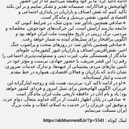
ادامه تاکید کرد: ما بر خود وظیفه می‌دانیم که از این حضور
الهام‌بخش و فداکارانه، صمیمانه تقدیر و تشکر نماییم و بر این نکته
تأکید کنیم که نقش اصناف و بازاریان در پایداری اجتماعی و
اقتصادی کشور، نقشی بی‌بدیل و ماندگار است.
🔹صادقی همچنین یادآور شد: بدون شک، در شرایط کنونی که
جامعه نیازمند آرامش است، این حرکت‌های خودجوش، مخلصانه و
مردمی، برگ زرینی در تاریخ مقاومت ملت ایران خواهد بود و
الگویی پرافتخار برای نسل‌های آینده به شمار خواهد رفت.
🔹صادقی همچنین یادآور شد: در روزهای سخت و پرآشوب جنگ
اخیر، نقش‌آفرینی اصناف و بازاریان غیور کشورمان، جلوه‌ای
ماندگار از همبستگی ملی، غیرت دینی و مسئولیت‌پذیری اجتماعی را
رقم زد؛ این قشر شریف، با حضور جهادی، بی‌منت و مؤثر خود در
تأمین نیازهای مردم، پشتیبانی از جبهه‌ها، و تدارک خدمات ضروری،
نشان دادند که بازاریان و فعالان اقتصادی، همواره در خط مقدم
خدمت و ایثار ایستاده‌اند.
🔹او در ادامه تاکید کرد: بی‌تردید، همت بلند و روحیه ایثارگرانه این
عزیزان، الگویی الهام‌بخش برای نسل امروز و فردای کشور خواهد
بود؛ یاد و نام آنان در حافظه تاریخی ملت ایران ماندگار است
🔹 صادقی در پایان اظهار داشت: از درگاه خداوند متعال، دوام عزت
و توفیق این عزیزان را در خدمت به اسلام، انقلاب و ملت بزرگ
ایران مسئلت می‌نمایم.
لینک کوتاه :
https://akhbaresenfi.ir/?p=5541