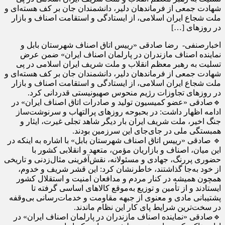
شهادت جمعی از فرماندهان دلیر، دانشمندان جان‌ بر کف هسته‌ای و
ملت شجاع ایران اسلامی، از ایستادگی و استقامت اصناف و بازار
در روزهای […]
اخبارصنفی- ‍ رضا صادقی «رییس اتاق اصناف شهرستان بابل و
نماینده اصناف مازندران در پارلمان اصناف ایران» ضمن عرض
تسلیت به رهبر معظم انقلاب و ملت شریف ایران اسلامی در پی
شهادت جمعی از فرماندهان دلیر، دانشمندان جان‌ بر کف هسته‌ای و
ملت شجاع ایران اسلامی، از ایستادگی و استقامت اصناف و بازار
در روزهای تجاوزات رژیم منحوس صهیونیستی قدردانی کرد.
🔹صادقی «عضو کمیسیون تولید و صادرات اتاق اصناف ایران» در
ادامه اظهار داشت: در بحبوحه‌ روزهای پرالتهاب و سرنوشت‌ساز
جنگ اخیر، ملت شریف ایران بار دیگر شاهد تجلی غیرت، ایثار و
همبستگی ملی در جای‌جای این سرزمین بودند.
🔹 صادقی «رییس اتاق اصناف شهرستان بابل» با اشاره به اینکه در
این میان، اصناف و بازاریان مؤمن، متعهد و انقلابی کشور با
حضوری پررنگ، جهادی و مسئولانه، نقش‌آفرینی مثال‌زدنی و تاریخی
از خود به‌جا گذاشتند، خاطرنشان کرد: این قشر شریف و خدوم،
همچون همیشه در کنار مردم و مدافعان امنیت و استقلال کشور
ایستادند و از تأمین و توزیع به‌موقع کالاهای اساسی گرفته تا
پشتیبانی مادی و معنوی از جبهه مقاومت و خدمات‌رسانی بی‌وقفه
در سخت‌ترین شرایط پای کار این نظام ماندند.
🔹صادقی «نماینده اصناف مازندران در پارلمان اصناف ایران» در