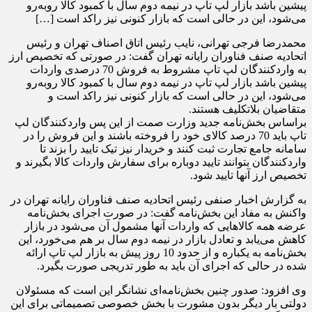
پیشین باشد بازار لپ تاپ در نیمه دوم سال با کمبود کالا روبه‌رو
می‌شود، این در حالی است که بازار کنونی نیز راکد است […]
محمدرضا فرجی تهرانی، نایب رئیس اتاق اصناف تهران و رئیس
اتحادیه صنف فناوران رایانه تهران گفت: در صورتی که تخصیص ارز
به واردکنندگان لپ تاپ مشروط به فروش 70 درصدی واردات
پیشین باشد بازار لپ تاپ در نیمه دوم سال با کمبود کالا روبه‌رو
می‌شود، این در حالی است که بازار کنونی نیز راکد است و
متقاضیان بلاتکلیف هستند.
براساس بخش‌نامه جدید وزارت صمت از این پس واردکنندگان لپ
تاپ باید 70 درصد کالای خود را فروخته باشند و این فروش را در
سامانه جامع تجارت ثبت کنند و خریدار نیز تیک تایید را بزند تا
واردکنندگان بتوانند تایید دوباره برای سفارش واردات کالا بگیرند و
تخصیص ارز آنها تایید شود.
به گزارش اخبار صنفی رئیس اتحادیه صنف فناوران رایانه تهران در
واکنش به مفاد این بخش‌نامه گفت: در صورت اجرای بخش‌نامه
عرضه همه کالاهایی که واردات آنها مشمول آن می‌شود در بازار
کاهش می‌یابد و تعادل بازار در نیمه دوم سال بر هم می‌خورد، این
بخش‌نامه به یکباره و از حدود 10 روز پیش به بازار لپ تاپ ارائه
شده در حالی که اجرای آن باید به طور تدریجی صورت بگیرد.
وی افزود: صدور چنین بخش‌نامه‌ای نشانگر این است که مسئولان
دولتی بار دیگر بدون مشورت با بخش خصوصی تصمیماتی برای این