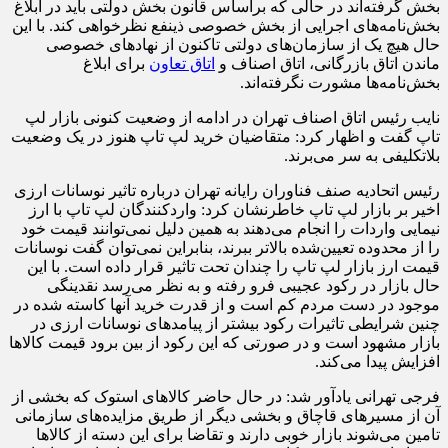
بخش گرفته‌اند در حالی که براساس قانون بخش دولتی باید در ابلاغ
بخش‌نامه‌های اجرایی از بخش خصوصی ذینفع نظرخواهی کند. با این
حال هیچ یک از سازمان‌های دولتی تاکنون از نهادهای خصوصی
ماندن اتاق بازرگانی، اتاق اصناف و
اتاق تعاون
برای ابلاغ
بخش‌نامه‌ها مشورت نگرفته‌اند.
نایب رئیس اتاق اصناف تهران در ادامه از وضعیت کنونی بازار لپ
تاپ گفت و اظهار کرد: متقاضیان خرید لپ تاپ هنوز در یک وضعیت
بلاتکلیفی به سر می‌برند.
رئیس اتحادیه صنف فناوران رایانه تهران درباره تاثیر نوسانات ارزی
اخیر بر بازار لپ تاپ خاطرنشان کرد: واردکنندگان لپ تاپ با ارز
نیمایی واردات را انجام می‌دهند به همین دلیل نمی‌توانند قیمت خود
را از محدوده تعیین‌شده بالاتر ببرند، بنابراین نمی‌توان گفت نوسانات
قیمت ارز بازار لپ تاپ را چندان تحت تاثیر قرار داده است. با این
حال بازار در رکود عجیبی فرو رفته و به نظر می‌رسد نقدینگی
موجود در دست مردم کم است و از قدرت خرید آنها کاسته شده در
چنین شرایطی تاثیرات رکود بیشتر از پیامدهای نوسانات ارزی در
بازار مشهود است و در صورتی که این رکود از بین برود قیمت کالاها
افزایش پیدا می‌کند.
فرجی تهرانی یادآور شد: در حال حاضر کالاهای استوک که بخشی از
آن از مسیرهای قاچاق و بخشی دیگر از طریق مزایده‌های سازمانی
تامین می‌شوند بازار خوبی دارند و تقاضا برای این دسته از کالاها