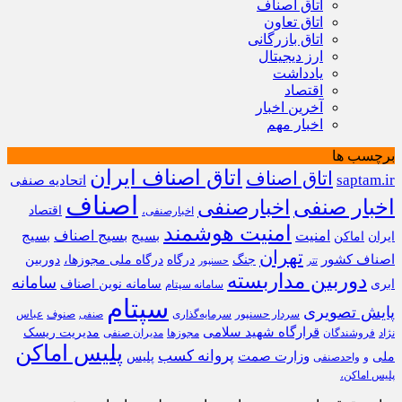
اتاق اصناف
اتاق تعاون
اتاق بازرگانی
ارز دیجیتال
یادداشت
اقتصاد
آخرین اخبار
اخبار مهم
برچسب ها
اتاق اصناف ایران
اتاق اصناف
saptam.ir
اتحادیه صنفی
اصناف
اخبار صنفی
اخبارصنفی
اقتصاد
اخبارصنفی،
امنیت هوشمند
امنیت
بسیج
بسیج اصناف
بسیج
ایران
اماکن
تهران
اصناف کشور
جنگ
درگاه
درگاه ملی مجوزها،
دوربین
تتر
حسنپور
دوربین مداربسته
سامانه
ابری
سامانه نوین اصناف
سامانه سپتام
سپتام
پایش تصویری
سردار حسنپور
سرمایه‌گذاری
صنوف
عباس
صنفی
قرارگاه شهید سلامی
مدیریت ریسک
نژاد
فروشندگان
مجوزها
مدیران صنفی
پلیس اماکن
پروانه کسب
وزارت صمت
ملی
پلیس
و
واحدصنفی
پلیس اماکن،