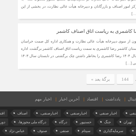
 امور اصناف و بازرگانان و دبیرخانه هیأت عالی نظارت، در بخشی از این
…]
 کاشمری به ریاست اتاق اصناف کاشمر
انون از سوی دبیرخانه هیأت عالی نظارت و همکاری اداره کل صمت خراسان
تان کاشمر رضا کاشمری به سمت ریاست اتاق اصناف کاشمر برگشت. اداره
صمت کاشمری در بهار سال ۱۴۰۴ رضا کاشمری را بخاطر داشتن چک برگشتی در تابستان سال ۱۴۰۳
ی […]
144
برگهٔ بعد »
یتال
یادداشت
اقتصاد
آخرین اخبار
اخبار مهم
نفی
اخبار صنفی
اخبارصنفی
اخبارصنفی،
اصناف
اقت
تهران
جنگ
حسنپور
درگاه
درگاه ملی مجوزها،
دورب
سرمایه‌گذاری
سپتام
صنفی
صنوف
عباس نژاد