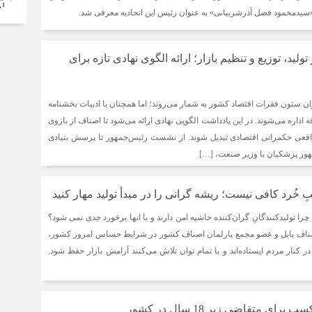
 «سیدمحمود فضل آذرشربیانی» به عنوان رئیس این اتحادیه معرفی شد.
ید، توزیع و تنظیم بازار؛ ارائه الگوی نهادی تازه برای
ان ستون فقرات اقتصاد کشور به شمار می‌روند؛ اما همچنان با ادبیات بخشنامه
داره می‌شوند. در این یادداشت الگویی نهادی ارائه می‌شود تا اصناف از بازوی
اقعی حکمرانی اقتصادی تبدیل شوند. از نشست رئیس‌جمهور تا پرسش بنیادی
 پزشکیان با وزیر صنعت، […]
 خُرد کافی نیست؛ ریشه گرانی را در مبدأ تولید مهار کنید
 چرا تولیدکنندگانِ گران‌کننده حاشیه امن دارند و با انها برخورد جدی نمی شود؟
ناف بابل و عضو مجمع پارلمان اصناف کشور در شرایط حساس امروز کشور،
ر کنار مردم ایستاده‌اند و با تمام توان تلاش می‌کنند آرامش بازار حفظ شود.
ای متقاضی زیر 18 سال در کشور