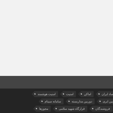
صاد ایران
اماکن
امنیت
امنیت هوشمند
ین ابری
دوربین مداربسته
سامانه سپتام
فروشندگان
قرارگاه شهید سلامی
مجوزها