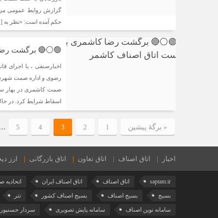
گزارش روابط عمومی مرکز
حکم آمده است: «نظر به [
🟢⚪️🔴 برگشت رضا
اخبارصنفی ، با اجرای ق
رضوی و اداره صمت شهرس
اسقاط شرایط کرد. در حال
…
« برگه‌ٔ پیشین
1
2
3
4
5
اخبار
اتاق اصناف
اتاق تعاون
اتاق بازرگانی
ارز دیج
saptam.ir
اتاق اصناف
اتاق اصناف ایران
اتحادیه ص
بسیج
بسیج اصناف
بسیج اصناف کشور
تتر
سامانه نوین اصناف
سامانه پایش تصویری
سردار حسنپور