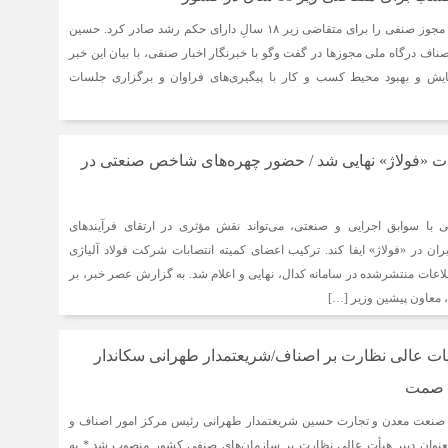
درگاه ملی مجوزها، اولین مجوز صنفی را برای متقاضی زیر ۱۸ سالِ دارای حکم رشد صادر کرد. حسین
اف درگاه ملی مجوزها در گفت وگو با خبرنگار اخبار صنفی، با بیان این خبر
ایش و بهبود محیط کسب و کار با پیگیری‌های فراوان و برگزاری جلسات
ات «فولاژ» نهایی شد / حضور چهره‌های شاخص صنعتی در
 با سوابق اجرایی و صنعتی، می‌تواند نقش مؤثری در ارتقای فرآیندهای
ران در «فولاژ» ایفا کند. ترکیب اعضای کمیته انتصابات شرکت فولاد آلیاژی
لاعات منتشرشده در سامانه کدال، نهایی و اعلام شد. به گزارش عصر خبر، بر
معاون پیشین وزیر […]
یات عالی نظارت بر اصناف/شریعتمدار طهرانی سکاندار
ت صمت
ر صنعت معدن و تجارت حسین شریعتمدار طهرانی رئیس مرکز امور اصناف و
عنوان دبیر هیأت عالی نظارت بر سازمان‌های صنفی کشور منصوب شد.* به