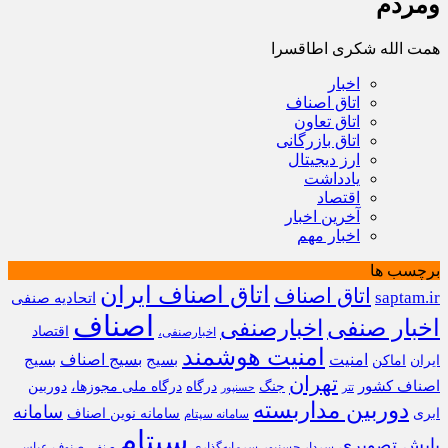
ومردم
همت الله شکری اطاقسرا
اخبار
اتاق اصناف
اتاق تعاون
اتاق بازرگانی
ارز دیجیتال
یادداشت
اقتصاد
آخرین اخبار
اخبار مهم
برچسب ها
اتاق اصناف ایران
اتاق اصناف
saptam.ir
اتحادیه صنفی
اصناف
اخبار صنفی
اخبارصنفی
اقتصاد
اخبارصنفی،
امنیت هوشمند
امنیت
بسیج
بسیج اصناف
بسیج
ایران
اماکن
تهران
اصناف کشور
جنگ
درگاه
درگاه ملی مجوزها،
دوربین
تتر
حسنپور
دوربین مداربسته
سامانه
ابری
سامانه نوین اصناف
سامانه سپتام
سپتام
پایش تصویری
سردار حسنپور
سرمایه‌گذاری
صنوف
عباس
صنفی