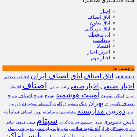
همت الله شکری اطاقسرا
اخبار
اتاق اصناف
اتاق تعاون
اتاق بازرگانی
ارز دیجیتال
یادداشت
اقتصاد
آخرین اخبار
اخبار مهم
برچسب ها
اتاق اصناف ایران
اتاق اصناف
saptam.ir
اتحادیه صنفی
اصناف
اخبار صنفی
اخبارصنفی
اقتصاد
اخبارصنفی،
امنیت هوشمند
امنیت
بسیج
بسیج اصناف
بسیج
ایران
اماکن
تهران
اصناف کشور
جنگ
درگاه
درگاه ملی مجوزها،
دوربین
تتر
حسنپور
دوربین مداربسته
سامانه
ابری
سامانه نوین اصناف
سامانه سپتام
سپتام
پایش تصویری
سردار حسنپور
سرمایه‌گذاری
صنوف
عباس
صنفی
قرارگاه شهید سلامی
مدیریت ریسک
نژاد
فروشندگان
مجوزها
مدیران صنفی
پلیس اماکن
پروانه کسب
وزارت صمت
ملی
پلیس
و
واحدصنفی