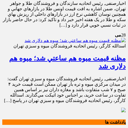
اخبارصنفی, رئيس اتحاديه سازندگان و فروشندگان طلا و جواهر
تهران، ضمن اشاره به افت قيمت اونس طلا در بازارهاي جهاني و
همچنين نوسان کاهشي نرخ ارز در بازارهاي داخلي از ريزش بهاي
سکه و طلا در يک هفته اخير خبر داد و تاکيد کرد: در حال حاضر بازار
در ثبات نسبي خوبي قرار دارد و […]
28
می
اسدالله كارگر، رئيس اتحاديه فروشندگان ميوه و سبزي تهران
مظنه قيمت ميوه هم ساعتي شد؛ میوه هم
دلاری شد
اخبارصنفی, رئيس اتحاديه فروشندگان ميوه و سبزي تهران گفت:
در ميدان مركزي ميوه و تره ‌بار تهران ممكن است قيمت خريد ۴
صبح و ۷ شب متفاوت باشد و مغازه‌ داران نيز بر اساس همين
تفاوت در ساعت خريد، بر اجناس خود اتيكت مي‌گذارند. اسدالله
كارگر، رئيس اتحاديه فروشندگان ميوه و سبزي تهران در پاسخ […]
یادداشت ها