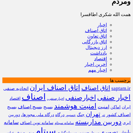
ومردم
همت الله شکری اطاقسرا
اخبار
اتاق اصناف
اتاق تعاون
اتاق بازرگانی
ارز دیجیتال
یادداشت
اقتصاد
آخرین اخبار
اخبار مهم
برچسب ها
اتاق اصناف ایران
اتاق اصناف
saptam.ir
اتحادیه صنفی
اصناف
اخبار صنفی
اخبارصنفی
اقتصاد
اخبارصنفی،
امنیت هوشمند
امنیت
بسیج
بسیج اصناف
بسیج
ایران
اماکن
تهران
اصناف کشور
جنگ
درگاه
درگاه ملی مجوزها،
دوربین
تتر
حسنپور
دوربین مداربسته
سامانه
ابری
سامانه نوین اصناف
سامانه سپتام
سپتام
پایش تصویری
سردار حسنپور
سرمایه‌گذاری
صنوف
عباس
صنفی