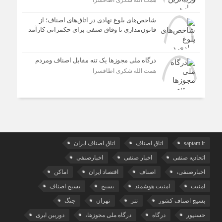
همت الله شکری اطاقسرا
شاخص‌های بلوغ نهادی در اتاق‌های اصناف؛ از
قانون‌مداری تا وفاق صنفی برای حکمرانی کارآمد
درگاه ملی مجوزها یک تنه مقابل اصناف ومردم
همت الله شکری اطاقسرا
saptam.ir
اتاق اصناف
اتاق اصناف ایران
اتحادیه صنفی
اخبار صنفی
اخبارصنفی
اخبارصنفی،
اصناف
اقتصاد ایران
اماکن
امنیت
امنیت هوشمند
بسیج
بسیج اصناف
بسیج اصناف کشور
تتر
تهران
جنگ
حسنپور
درگاه
درگاه ملی مجوزها،
دوربین ابری