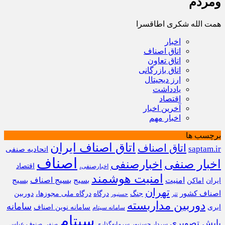
ومردم
همت الله شکری اطاقسرا
اخبار
اتاق اصناف
اتاق تعاون
اتاق بازرگانی
ارز دیجیتال
یادداشت
اقتصاد
آخرین اخبار
اخبار مهم
برچسب ها
اتاق اصناف ایران
اتاق اصناف
saptam.ir
اتحادیه صنفی
اصناف
اخبار صنفی
اخبارصنفی
اقتصاد
اخبارصنفی،
امنیت هوشمند
امنیت
بسیج
بسیج اصناف
بسیج
ایران
اماکن
تهران
اصناف کشور
جنگ
درگاه
درگاه ملی مجوزها،
دوربین
تتر
حسنپور
دوربین مداربسته
سامانه
ابری
سامانه نوین اصناف
سامانه سپتام
سپتام
پایش تصویری
سردار حسنپور
سرمایه‌گذاری
صنوف
عباس
صنفی