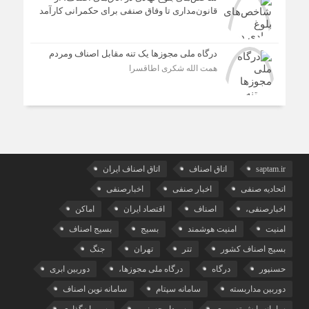
قانون‌مداری تا وفاق صنفی برای حکمرانی کارآمد
درگاه ملی مجوزها یک تنه مقابل اصناف ومردم
همت الله شکری اطاقسرا
saptam.ir
اتاق اصناف
اتاق اصناف ایران
اتحادیه صنفی
اخبار صنفی
اخبارصنفی
اخبارصنفی،
اصناف
اقتصاد ایران
اماکن
امنیت
امنیت هوشمند
بسیج
بسیج اصناف
بسیج اصناف کشور
تتر
تهران
جنگ
حسنپور
درگاه
درگاه ملی مجوزها،
دوربین ابری
دوربین مداربسته
سامانه سپتام
سامانه نوین اصناف