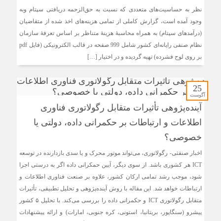
نظر به حساسیت‌های متعددی که نسبت به حق‌الزحمه دریافتی سپتام وبه
وجود آمده است، گزارش کاملی از تمامی هزینه‌های اخذ شده از متقاضیان
(درآمدهای سپتام) به همراه محاسبۀ هزینۀ متناظر بر اساس تعرفۀ سازمان
نظام صنفی رایانه‌ای کشور شامل 999 صفحه در قالب الکترونیکی (فایل pdf
بر روی لوح فشرده) تهیه گردیده و در اختیار […]
25
آگوست
آینده‌پژوهی تأثیرات متقابل رگولاتوری فناوری
اطلاعات و ارتباطات بر حکمرانی داده، دولتی یا
خصوصی؟
اخبار صنفثی- رگولاتوری، می‌تواند موتور محرک و یا سدی بازدارنده در توسعه
ICT هر کشوری باشد. از سوی دیگر، آیین حمکرانی داده اگر به درستی اجرا
شود، موجب رشد تمامی ارکان کشور، علاوه بر صنعت فناوری اطلاعات و
ارتباطات خواهد شد. این مقاله با روش آینده‌پژوهی و تحلیل تطبیقی، تأثیرات
متقابل رگولاتوری ICT و حکمرانی داده را بررسی می‌کند. با تحلیل ۵ کشور
پیشرو (سنگاپور، بریتانیا، استونی، کره جنوبی، امارات) و ارائه پیشنهادات