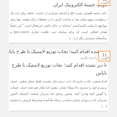
آگوست
دولتِ خستۀ الکترونیک ایران
دکتر محمد قلم‌چی تجربه تلخ و آشنای بسیاری از ماست: عجله برای ثبت یک
درخواست مهم دولتی بعد از ساعت کاری، یا در تعطیلات پایان هفته، تنها برای
مواجهه با پیامی ناامیدکننده “سامانه در حال حاضر غیرفعال است.” این دقیقاً
همان اتفاقی است که برای سامانه ثبت علامت تجاری (ipm.ssaa.ir) و
متأسفانه بسیاری دیگر از […]
11
هشدار را جدی بگیرید
آگوست
تا دیر نشده اقدام کنید؛ نجات توزیع لاستیک با طرح
بایاس
اخبارصنفی- عادت داریم که تا به دردی دچار نشدیم. فقط شعار بدهیم ، حرف
بزنیم و خود را مدیری دانا وتوانا نشان بدهیم. اما یکبار هم شده حرف حساب
را گوش کنید واجرا کنید. محض رضای خدا مدیران صنعت لاستیک کشور
مدیرانی که در دوران بحران مدام در رسانه ها آمدید وشرایط فروش را محدود
[…]