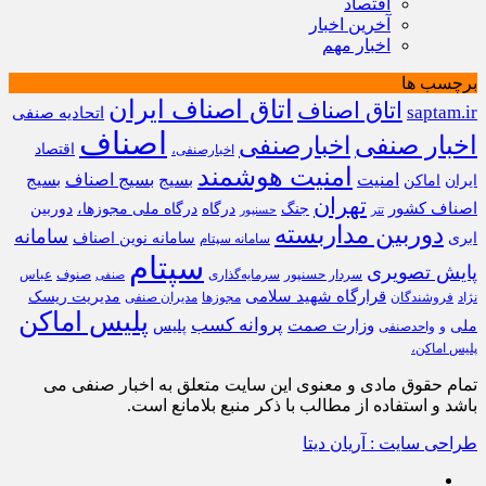
اقتصاد
آخرین اخبار
اخبار مهم
برچسب ها
اتاق اصناف ایران
اتاق اصناف
saptam.ir
اتحادیه صنفی
اصناف
اخبار صنفی
اخبارصنفی
اقتصاد
اخبارصنفی،
امنیت هوشمند
امنیت
بسیج
بسیج اصناف
بسیج
ایران
اماکن
تهران
اصناف کشور
جنگ
درگاه
درگاه ملی مجوزها،
دوربین
تتر
حسنپور
دوربین مداربسته
سامانه
ابری
سامانه نوین اصناف
سامانه سپتام
سپتام
پایش تصویری
سردار حسنپور
سرمایه‌گذاری
صنوف
عباس
صنفی
قرارگاه شهید سلامی
مدیریت ریسک
نژاد
فروشندگان
مجوزها
مدیران صنفی
پلیس اماکن
پروانه کسب
وزارت صمت
ملی
پلیس
و
واحدصنفی
پلیس اماکن،
تمام حقوق مادی و معنوی این سایت متعلق به اخبار صنفی می
باشد و استفاده از مطالب با ذکر منبع بلامانع است.
طراحی سایت : آریان دیتا