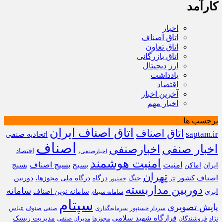
کارآمد
اخبار
اتاق اصناف
اتاق تعاون
اتاق بازرگانی
ارز دیجیتال
یادداشت
اقتصاد
آخرین اخبار
اخبار مهم
برچسب ها
اتاق اصناف ایران
اتاق اصناف
saptam.ir
اتحادیه صنفی
اصناف
اخبار صنفی
اخبارصنفی
اقتصاد
اخبارصنفی،
امنیت هوشمند
امنیت
بسیج
بسیج اصناف
بسیج
ایران
اماکن
تهران
اصناف کشور
جنگ
درگاه
درگاه ملی مجوزها،
دوربین
تتر
حسنپور
دوربین مداربسته
سامانه
ابری
سامانه نوین اصناف
سامانه سپتام
سپتام
پایش تصویری
سردار حسنپور
سرمایه‌گذاری
صنوف
عباس
صنفی
قرارگاه شهید سلامی
مدیریت ریسک
نژاد
فروشندگان
مجوزها
مدیران صنفی