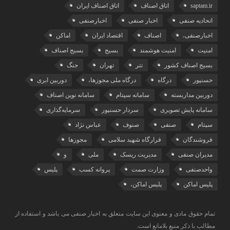
saptam.ir
اتاق اصناف
اتاق اصناف ایران
اتحادیه صنفی
اخبار صنفی
اخبارصنفی
اخبارصنفی،
اصناف
اقتصاد ایران
اماکن
امنیت
امنیت هوشمند
بسیج
بسیج اصناف
بسیج اصناف کشور
تتر
تهران
جنگ
حسنپور
درگاه
درگاه ملی مجوزها،
دوربین ابری
دوربین مداربسته
سامانه سپتام
سامانه نوین اصناف
سامانه پایش تصویری
سردار حسنپور
سرمایه‌گذاری
سپتام
صنفی
صنوف
عباس نژاد
فروشندگان
قرارگاه شهید سلامی
مجوزها
مدیران صنفی
مدیریت ریسک
ملی
و
واحدصنفی
وزارت صمت
پروانه کسب
پلیس
پلیس اماکن
پلیس اماکن،
تمام حقوق مادی و معنوی این سایت متعلق به اخبار صنفی می باشد و استفاده از
مطالب با ذکر منبع بلامانع است.