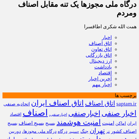
درگاه ملی مجوزها یک تنه مقابل اصناف
ومردم
همت الله شکری اطاقسرا
اخبار
اتاق اصناف
اتاق تعاون
اتاق بازرگانی
ارز دیجیتال
یادداشت
اقتصاد
آخرین اخبار
اخبار مهم
برچسب ها
اتاق اصناف ایران
اتاق اصناف
saptam.ir
اتحادیه صنفی
اصناف
اخبار صنفی
اخبارصنفی
اقتصاد
اخبارصنفی،
امنیت هوشمند
امنیت
بسیج
بسیج اصناف
بسیج
ایران
اماکن
تهران
اصناف کشور
جنگ
درگاه
درگاه ملی مجوزها،
دوربین
تتر
حسنپور
دوربین مداربسته