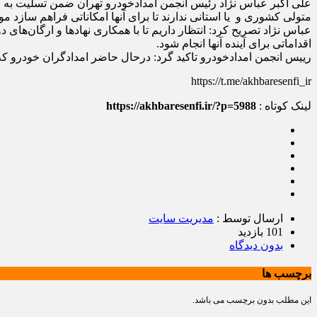
علی اکبر عباس نژاد رئیس انجمن امدادخودرو تهران ضمن تسلیت به خا
متولی کشوری و یا استانی ندارند تا برای آنها امکاناتی فراهم سازد م
عباس نژاد تصریح کرد: انتظار داریم تا با همکاری نهادها و ارگان‌ها
اقداماتی برای آینده آنها انجام شود.
رییس انجمن امدادخودرو تاکید گرد: درحال حاضر امدادگران خودرو ک
https://t.me/akhbaresenfi_ir
لینک کوتاه :
https://akhbaresenfi.ir/?p=5988
ارسال توسط :
مدیریت سایت
101 بازدید
بدون دیدگاه
برچسب ها
این مطلب بدون برچسب می باشد.