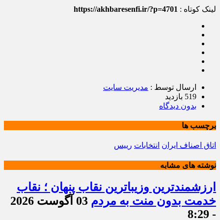
لینک کوتاه :
https://akhbaresenfi.ir/?p=4701
ارسال توسط :
مدیریت سایت
519 بازدید
بدون دیدگاه
برچسب ها
اتاق اصناف ایران
انتخابات
رییس
نوشته های مشابه
ارزشمندترین وزیباترین نقاب پنهان ؛ نقاب
خدمت بدون منت به مردم
03 آگوست 2026
- 8:29