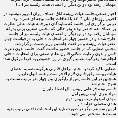
مهمانان رفته بود دو تن دیگر از اعضای هیات رئیسه نیز […]
اخبار صنفی،جلسه هیات رییسه اتاق اصناف ایران امروز دوشنبه در
اخرین روزهای ابان ۱۴۰۴ با اتفاقات جالب توجه ای همراه بود.
در پی برگزاری ابن جلسه که نمایندگان دبیرخانه هیات عالی نظارت
بر اصناف هم حاضر بودند ودر حالی که مجتبی صفایی برلی بدرقه
مهمانان رفته بود دو تن دیگر از اعضای هیات رئیسه نیز از جلسه
خارج شدند و در حضور چهار نفر انتخابات داخلی به درخواست چهار
عضو هیات رییسه و موافقت جانشین وزیر صمت برگزارشد.
مجتبی صفایی که در جلسه حضور نداشت گفت: جلسه بدون دعوت
قبلی و بدون رعایت شکلی قانون نظام صنفی برای انتخابات داخلی
انجام شد وهرگونه تصمیم گیری در این خصوص به فردا موکول شده
است.
صفایی تاکید کرد: با انجام مراحل قانونی هرگونه تصمیم اعضای
هیات رییسه وفق قانون لازم الاجراست و همه قبول داریم.
همچنین در این جلسه پس از رایگیری بین چهار نفر ترتیب سمت به
شرح انجام شد
قاسم نوده فراهانی رییس اتاق اصناف ایران
مراد بدری نایب رییس اول
مهدی امیدوار نایب رییس دوم
هادی مخملی خزانه دار
از بین سه نفر دیگر در صورت تایید این انتخابات داخلی ترتیب بقیه
سمت ها مشخص می شود.