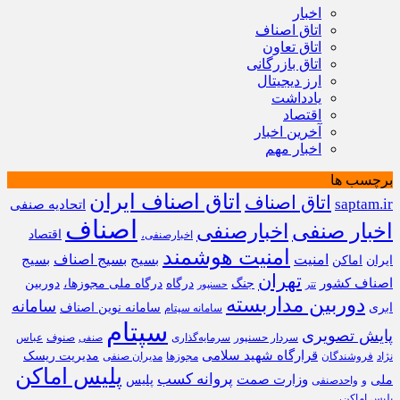
اخبار
اتاق اصناف
اتاق تعاون
اتاق بازرگانی
ارز دیجیتال
یادداشت
اقتصاد
آخرین اخبار
اخبار مهم
برچسب ها
اتاق اصناف ایران
اتاق اصناف
saptam.ir
اتحادیه صنفی
اصناف
اخبار صنفی
اخبارصنفی
اقتصاد
اخبارصنفی،
امنیت هوشمند
امنیت
بسیج
بسیج اصناف
بسیج
ایران
اماکن
تهران
اصناف کشور
جنگ
درگاه
درگاه ملی مجوزها،
دوربین
تتر
حسنپور
دوربین مداربسته
سامانه
ابری
سامانه نوین اصناف
سامانه سپتام
سپتام
پایش تصویری
سردار حسنپور
سرمایه‌گذاری
صنوف
عباس
صنفی
قرارگاه شهید سلامی
مدیریت ریسک
نژاد
فروشندگان
مجوزها
مدیران صنفی
پلیس اماکن
پروانه کسب
وزارت صمت
ملی
پلیس
و
واحدصنفی
پلیس اماکن،