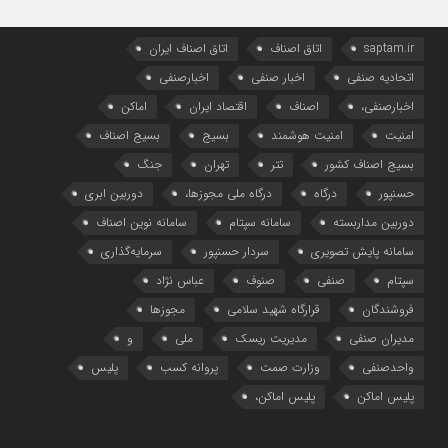
saptam.ir
اتاق اصناف
اتاق اصناف ایران
اتحادیه صنفی
اخبار صنفی
اخبارصنفی
اخبارصنفی،
اصناف
اقتصاد ایران
اماکن
امنیت
امنیت هوشمند
بسیج
بسیج اصناف
بسیج اصناف کشور
تتر
تهران
جنگ
حسنپور
درگاه
درگاه ملی مجوزها،
دوربین ابری
دوربین مداربسته
سامانه سپتام
سامانه نوین اصناف
سامانه پایش تصویری
سردار حسنپور
سرمایه‌گذاری
سپتام
صنفی
صنوف
عباس نژاد
فروشندگان
قرارگاه شهید سلامی
مجوزها
مدیران صنفی
مدیریت ریسک
ملی
و
واحدصنفی
وزارت صمت
پروانه کسب
پلیس
پلیس اماکن
پلیس اماکن،