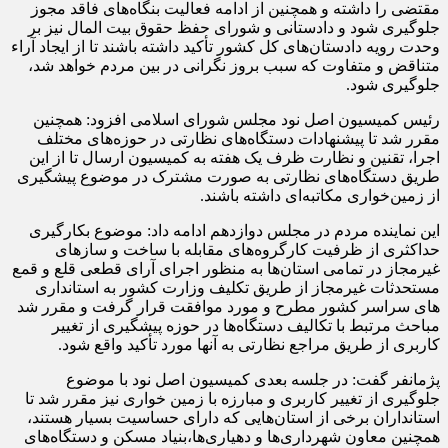
مقتضی را داشته و همچنین از ادامه فعالیت بنگاه‌های فاقد مجوز
جلوگیری شود و دادستانی و شورای حفظ حقوق بیت المال نیز بر
وحدت رویه دادستان‌های کل کشور تأکید داشته باشند تا از ایجاد آراء
متناقض و متفاوت که سبب بروز نگرانی در بین مردم خواهد شد،
جلوگیری شود.
رئیس کمیسیون اصل نود مجلس شورای اسلامی افزود: همچنین
مقرر شد تا پیشنهادات دستگاه‌های نظارتی در حوزه‌های مختلف
اجرا، تقنین و نظارت ظرف یک هفته به کمیسیون ارسال تا از این
طریق دستگاه‌های نظارتی به صورت مشترک در موضوع پیشگیری
از زمین‌خواری مکاتبه‌ای داشته باشند.
این نماینده مردم در مجلس دوازدهم ادامه داد: موضوع بکارگیری
حداکثری از ظرفیت کارگروه‌های مقابله با ساخت و سازهای
غیرمجاز در تمامی استان‌ها به منظور اجرای آرای قطعی قلع و قمع
مستحدثات غیرمجاز از طریق تکلیف وزارت کشور به استانداری
های سراسر کشور مطرح و مورد موافقت قرار گرفت و مقرر شد
مباحث مرتبط با تکالیف دستگاه‌ها در حوزه پیشگیری از تغییر
کاربری از طریق مراجع نظارتی به آنها مورد تأکید واقع شود.
پژمانفر گفت: در جلسه بعدی کمیسیون اصل نود با موضوع
جلوگیری از تغییر کاربری و مبارزه با زمین خواری نیز مقرر شد تا
استانداران برخی از استان‌هایی که دارای حساسیت بسیار هستند،
همچنین معاون شهرداری‌ها و دهیاری‌ها،بنیاد مسکن و دستگاه‌های