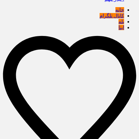
خانه
کانال تلگرام
بله
ایتا