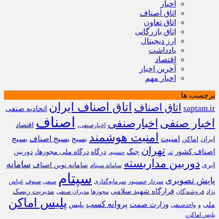
اخبار
اتاق اصناف
اتاق تعاون
اتاق بازرگانی
ارز دیجیتال
یادداشت
اقتصاد
آخرین اخبار
اخبار مهم
برچسب ها
اتاق اصناف ایران
اتاق اصناف
saptam.ir
اتحادیه صنفی
اصناف
اخبار صنفی
اخبارصنفی
اقتصاد
اخبارصنفی،
امنیت هوشمند
امنیت
بسیج
بسیج اصناف
بسیج
ایران
اماکن
تهران
اصناف کشور
جنگ
درگاه
درگاه ملی مجوزها،
دوربین
تتر
حسنپور
دوربین مداربسته
سامانه
ابری
سامانه نوین اصناف
سامانه سپتام
سپتام
پایش تصویری
سردار حسنپور
سرمایه‌گذاری
صنوف
عباس
صنفی
قرارگاه شهید سلامی
مدیریت ریسک
نژاد
فروشندگان
مجوزها
مدیران صنفی
پلیس اماکن
پروانه کسب
وزارت صمت
ملی
پلیس
و
واحدصنفی
پلیس اماکن،