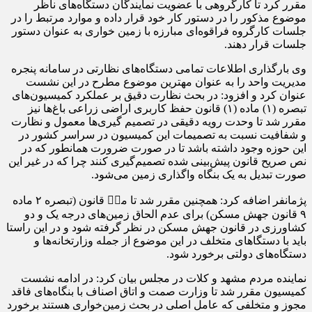
مقرر کرد تا کارگروهی با عضویت نمایندگان دستگاه‌های ناظر
موضوع مذکور را در دستور کار خود قرار داده و موارد مرتبط را در
جلسات کارگروه فراقوه‌ای مبارزه با زمین خواری به عنوان دستور
جلسات قرار دهند.
وی بارگذاری اطلاعات تمامی دستگاه‌های نظارتی در سامانه پنجره
مدیریت واحد را به عنوان مهترین موضوع مطرح در این نشست
عنوان کرد و افزود: در بحث نظارت دقیق بر عملکرد کمیسیون‌های
تبصره (۱) ماده (۱) قانون حفظ کاربری اراضی زراعی باغ‌ها نیز
مقرر شد تا وحدت رویه دقیقی در تصمیم گیری‌ها معمول و نظارت
و شفافیت نسبت به تصمیمات این کمیسیون در سراسر کشور در
این حوزه وجود داشته باشد تا در صورت ضرورت همانطور که در
نص صریح قانون پیش‌بینی شده تصمیم‌گیری کنند چرا که در غیر این
صورت تبدیل به یک بنگاه واگذاری زمین می‌شود.
پژمانفر اضافه کرد: همچنین مقرر شد تا مرۤ قانون (تبصره ۲ ماده
۹ قانون جهش مسکن) برای عدم الحاق زمین‌های درجه یک و دو
کشاورزی در قانون جهش مسکن در نظر گرفته شود و در این راستا
باید با دستگا‌های متخلف در این موضوع از جمله وزارتخانه‌ها و
دستگاه‌های دولتی برخورد شود.
نماینده مردم مشهد و کلات در مجلس بیان کرد: در ادامه نشست
کمیسیون مقرر شد تا وزارت صمت و اتاق اصناف با بنگاه‌های فاقد
مجوز و متخلفی که عامل اصلی در بحث زمین‌خواری هستند برخورد