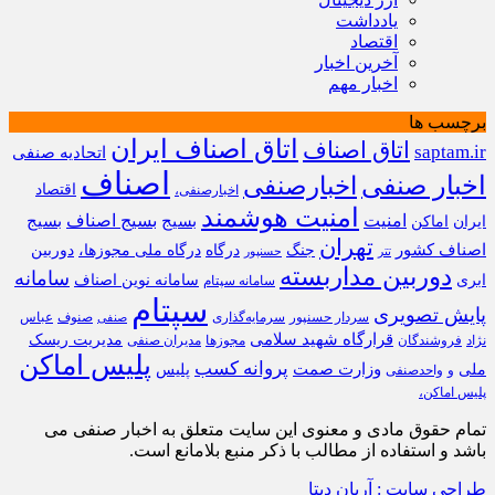
یادداشت
اقتصاد
آخرین اخبار
اخبار مهم
برچسب ها
اتاق اصناف ایران
اتاق اصناف
saptam.ir
اتحادیه صنفی
اصناف
اخبار صنفی
اخبارصنفی
اقتصاد
اخبارصنفی،
امنیت هوشمند
امنیت
بسیج
بسیج اصناف
بسیج
ایران
اماکن
تهران
اصناف کشور
جنگ
درگاه
درگاه ملی مجوزها،
دوربین
تتر
حسنپور
دوربین مداربسته
سامانه
ابری
سامانه نوین اصناف
سامانه سپتام
سپتام
پایش تصویری
سردار حسنپور
سرمایه‌گذاری
صنوف
عباس
صنفی
قرارگاه شهید سلامی
مدیریت ریسک
نژاد
فروشندگان
مجوزها
مدیران صنفی
پلیس اماکن
پروانه کسب
وزارت صمت
ملی
پلیس
و
واحدصنفی
پلیس اماکن،
تمام حقوق مادی و معنوی این سایت متعلق به اخبار صنفی می
باشد و استفاده از مطالب با ذکر منبع بلامانع است.
طراحی سایت : آریان دیتا