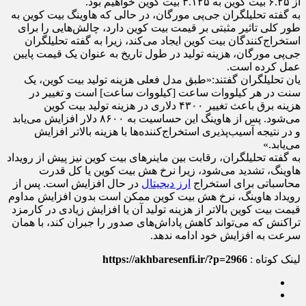
از ۶.۲۵ بیت کوین به ۳.۱۲۵ بیت کوین خواهیم بود.
به گفته تحلیلگران جی‌پی مورگان، در حالی که هاوینگ بیت کوین به
طور کلی تاثیر مثبتی بر قیمت بیت کوین دارد، چالش‌هایی را برای
استخراج‌کنندگان بیت کوین ایجاد می‌کند، زیرا به گفته تحلیلگران
جی‌پی مورگان، هزینه تولید در طول تاریخ به عنوان یک قیمت پایین
عمل کرده است.
یان تحلیلگران گفتند:«طبق مدل فعلی هزینه تولید بیت کوین، یک
سنت در هر کیلووات ساعت [کیلووات ساعت] است و تغییر در
هزینه برق باعث تغییر ۴۳۰۰ دلاری در هزینه تولید بیت کوین
می‌شود. پس از هاوینگ این حساسیت به ۸۶۰۰ دلار افزایش می‌یابد
و در نتیجه آسیب‌پذیری استخراج‌کننده‌ها با هزینه بالاتر افزایش
می‌یابد.»
به گفته تحلیلگران، رقابت بین ماینرهای بیت کوین نیز پیش از رویداد
هاوینگ، تشدید می‌شود، زیرا نرخ هش بیت کوین یا کل قدرت
محاسباتی برای استخراج
ارز دیجیتال
در حال افزایش است. پس از
رویداد هاوینگ، نرخ هش بیت کوین ممکن است بدون افزایش مداوم
قیمت بیت کوین بالاتر از هزینه تولید آن یا افزایش زیادی در کارمزد
تراکنش که می‌تواند کاهش پاداش‌های صدور را جبران کند، با همان
سرعت به افزایش خود ادامه ندهد.
لینک کوتاه :
https://akhbaresenfi.ir/?p=2966