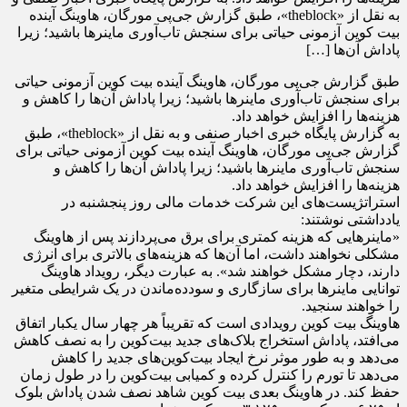
به نقل از «theblock»، طبق گزارش جی‌پی مورگان، هاوینگ آینده
بیت کوین آزمونی حیاتی برای سنجش تاب‌آوری ماینرها باشید؛ زیرا
پاداش آن‌ها […]
طبق گزارش جی‌پی مورگان، هاوینگ آینده بیت کوین آزمونی حیاتی
برای سنجش تاب‌آوری ماینرها باشید؛ زیرا پاداش آن‌ها را کاهش و
هزینه‌‌ها را افزایش خواهد داد.
به گزارش پایگاه خبری اخبار صنفی و به نقل از «theblock»، طبق
گزارش جی‌پی مورگان، هاوینگ آینده بیت کوین آزمونی حیاتی برای
سنجش تاب‌آوری ماینرها باشید؛ زیرا پاداش آن‌ها را کاهش و
هزینه‌‌ها را افزایش خواهد داد.
استراتژیست‌های این شرکت خدمات مالی روز پنجشنبه در
یادداشتی نوشتند:
«ماینرهایی که هزینه کمتری برای برق می‌پردازند پس از هاوینگ
مشکلی نخواهند داشت، اما آن‌‌ها که هزینه‌های بالاتری برای انرژی
دارند، دچار مشکل خواهند شد». به عبارت دیگر، رویداد هاوینگ
توانایی ماینرها برای سازگاری و سودده‌ماندن در یک شرایطی متغیر
را خواهند سنجید.
هاوینگ بیت کوین رویدادی است که تقریباً هر چهار سال یکبار اتفاق
می‌افتد، پاداش استخراج بلاک‌های جدید بیت‌کوین را به نصف کاهش
می‌دهد و به طور موثر نرخ ایجاد بیت‌کوین‌های جدید را کاهش
می‌دهد تا تورم را کنترل کرده و کمیابی بیت‌کوین را در طول زمان
حفظ کند. در هاوینگ بعدی بیت کوین شاهد نصف شدن پاداش بلوک