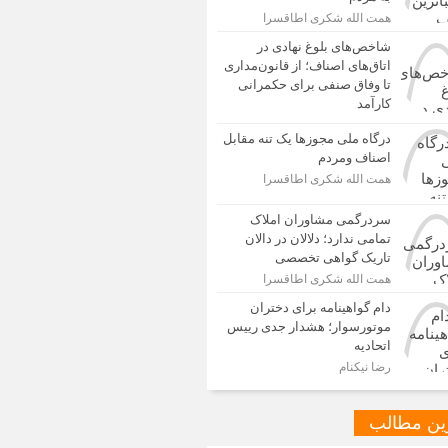
همت الله شکری اطاقسرا
شاخص‌های بلوغ نهادی در
اتاق‌های اصناف؛ از قانون‌مداری
تا وفاق صنفی برای حکمرانی
کارآمد
درگاه ملی مجوزها یک تنه مقابل
اصناف ومردم
همت الله شکری اطاقسرا
سردرگمی مشاوران املاک
تمامی ندارد؛ دلالان در دالان
تاریک گواهی تخصصی
همت الله شکری اطاقسرا
دام گواهینامه برای دختران
موتورسوار؛ هشدار جدی رییس
اتحادیه
رضا نیکنام
ین مطالب