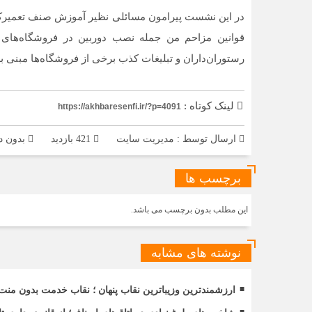
در این نشست پیرامون مسائلی نظیر آموزش صنف تعمیرکار
قوانین مزاحم من جمله نصب دوربین در فروشگاه‌های پو
رستوران‌داران و تبلیغات کذب برخی از فروشگاه‌ها مبنی بر تخفیف ۵۰ درصد و …
لینک کوتاه :
https://akhbaresenfi.ir/?p=4091
ارسال توسط :
مدیریت سایت
421 بازدید
بدون د
برچسب ها
این مطلب بدون برچسب می باشد.
نوشته های مشابه
ارزشمندترین وزیباترین نقاب پنهان ؛ نقاب خدمت بدون منت