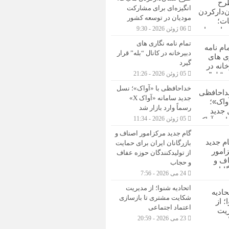
انگیزه‌ای برای مشارکت
مودیان در توسعه کشور
06 ژوئن 2026 - 9:30
تمام نامه نگاری های
دبیرخانه در کانال “بله” قرار
گیرد
05 ژوئن 2026 - 21:26
خداحافظی با «آواک»؛ نسل
جدید سامانه «آواک X»
رسماً وارد بازار شد
05 ژوئن 2026 - 11:34
گام جدید مرکزامور اصناف و
بازرگانان ایران برای حمایت
از تولیدکنندگان حوزه عفاف
و حجاب
24 می 2026 - 7:56
اتحادیه شنوا؛ از مدیریت
شکایت مشتری تا بازسازی
اعتماد اجتماعی ‌
23 می 2026 - 20:59