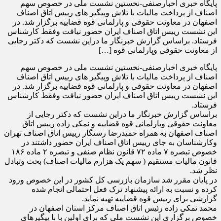
پایگاه خبری اخبارصنفی-نخستین نشست ملی در خصوص سهم
اصناف از پرداخت مالیات با تلاش وپیگیر های رییس اتاق اصناف
اصفهان در معاونت حقوقی و پارلمانی قوه قضاییه برگزار شد. در
این نشست رییس اتاق اصناف ایران حضور نیافت وفقط کارشناس
فرستاد. براساس گزارش خبرنگار ما دراین نشست که دکتر رجایی
از معاونت حقوقی وپارلمانی قوه […]
پایگاه خبری اخبارصنفی-نخستین نشست ملی در خصوص سهم
اصناف از پرداخت مالیات با تلاش وپیگیر های رییس اتاق اصناف
اصفهان در معاونت حقوقی و پارلمانی قوه قضاییه برگزار شد. در
این نشست رییس اتاق اصناف ایران حضور نیافت وفقط کارشناس
فرستاد.
براساس گزارش خبرنگار ما دراین نشست که دکتر رجایی از
معاونت حقوقی وپارلمانی قوه قضاییه و نمکی زاده رییس اتاق
اصناف اصفهان به همراه حمیدرضا رستگار رییس اتاق اصناف تهران
وکارشناسان به جای رییس اتاق اصناف ایران حضور داشتند در
خصوص تبصره ۷ ماده ۷۲ قانون نظام صنفی و تبصره ۲ ماده ۱۸۶
قانون مالیات مستقیم ( سهم یک هزارم مالیات اصناف) بحث وتبادل
نظر شد.
در پایان مقرر شد سازمان بازرسی کل کشور در این خصوص ورود
کرده و نسبت به ارائه پیشنهاد ترک فعل احتمالی انجام شده
گزارشی برای رییس قوه قضاییه تهیه نماید.
محمد نمکی زاده رئیس اتاق اصناف مرکز استان اصفهان در
خصوص برگزاری این نشست ملی که برای اولین با با پیگیرهای