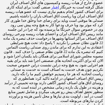
عضوی خارج از هیات رییسه وکمیسیون های اتاق اصناف ایران
شکل گرفته است به خبرنگار
اخبار
صنفی گفت: برای اینکه کاری
برای اصناف کشور انجام بدهیم نیازی نیست که عضو هیات رییسه
اتاق اصناف ایران ویا ریاست اتاق اصناف یاران را داشته باشیم.
صندلی ها موقتی است وباید برای رضای خدا وخلق خدا طوری کار
کرد که موثر بود وبا حرف ودعوا کار به هیچ وجه پیش نمی رود.
وی در خصوص سوال خبرنگا ما پرسیده بود که چرا در این جلسه
مانند رییس اتاق اصناف ایران و اعضای هیات رییسه وبرخی روسای
اتاق اصناف مراکز استانها وشهرها درخواست حذف تبصره یک ماده
22 قانون نظان صنفی را نکردید ؟ پاسخ داد: تحت هیچ شرایطی
اعتقادی به این ندارم که برای ماندن روی صندلی ریاست التماس
کنیم که تبصره یک ماده 22 قانون نظام صنفی را حذف کنند . قانون
مصوبه مجلس شورای اسلامی برای همگان باید یکسان اجرا شود و
الان که برای اکثریت اتحادیه های ضصنفی اجرا شد باید برای بقیه
هم اجرایی شود. به هیچ وجه دراین نشست دراین خصوص صحبت
نکردیم چون هدف خدمت به اصناف است نه خدمت به صندلی
ریاست اتحادیه که هر جا رسیدیم خواهش کنیم ما را نگه دارید.
رییس اتاق اصناف اصفهان در ادامه تاکید کرد: همانطوری که
روسای اتاق های اصناف کشور آگاهی دارند بودجه تخمینی از درآمد
و هزینه در طول یک بازده زمانی مشخص در آینده است که به
منظور تحقق اهداف پیش رو تعریف میگردد و شامل تعیین منابع
کسب در آمد ، اولویت بندی نیازها و محل تأمین هزینه و برآورده
کردن نیازهای مربوطه است.