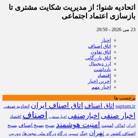
اتحادیه شنوا؛ از مدیریت شکایت مشتری تا
بازسازی اعتماد اجتماعی ‌
23 می 2026 - 20:59
اخبار
اتاق اصناف
اتاق تعاون
اتاق بازرگانی
ارز دیجیتال
یادداشت
اقتصاد
آخرین اخبار
اخبار مهم
برچسب ها
اتاق اصناف ایران
اتاق اصناف
saptam.ir
اتحادیه صنفی
اصناف
اخبار صنفی
اخبارصنفی
اقتصاد
اخبارصنفی،
امنیت هوشمند
امنیت
بسیج
بسیج اصناف
بسیج
ایران
اماکن
تهران
اصناف کشور
جنگ
درگاه
درگاه ملی مجوزها،
دوربین
تتر
حسنپور