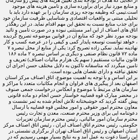
از آنجایی که هدف از بودجه بندی تعیین هزینه های پیش رو سازمان
و منابع مورد نیاز برای برآورده سازی و تامین هزینه های موجود
است.تیمی که وظیفه بودجه ریزی سازمان را بر عهده دارد باید با
تحلیلی مبتنی بر واقعیات اقتصادی و شناسایی ظرفیت سازمان خود
برای جذب منابع نسبت به تحقق این مهم اقدام نماید. در این رهگذر
اتاق های اصناف از این امر مستثنی نبوده و در صورت تامین و تائید
بودجه مورد نظر خود که منابع آن در قوانین موضوعه تصریح گردیده
، خواهد توانست توسعه پایدار کمی و کیفی را در عرصه کسب و کار
نهادینه نماید. نمکی زاده تصریح کرد: یکی از منابع از محل تبصره ۷
ماده ۷۲ قانون نظام صنفی و دیگری بر اساس تبصره ۲ ماده ۱۸۶
قانون مالیات مستقیم ( سهم یک هزارم مالیات اصناف) تعریف و
تامین میگردد که متاسفانه تاکنون به دلایل مختلف حسن اجرای آن
تحقق نیافته و دارای نقصان هایی بوده است.
بر این اساس و با توجه به اهمیت موضوع، اتاق اصناف مرکز استان
اصفهان بعد از پیگیری های فراوان و انجام مکاتبات متعدد با مراکز و
سازمان های مرتبط با موضوع و انعکاس درخواست جمعی صنوف
در محضر مبارک قوه قضاییه خواستار حسن انجام دو ماده قانونی
پیش گفته گردید که خوشبختانه تلاش انجام شده به ثمر نشست و
معاون محترم امور حقوقی و امور مجلس قوه قضاییه با ارسال
دعوتنامه ایی برای وزیر محترم صنعت، معدن و تجارت رئیس
محترم سازمان امور مالیاتی، رئیس محترم سازمان تعزیرات
حکومتی، رئیس محترم اتاق اصناف ایران ، رئیس اتاق اصناف مرکز
استان اصفهان و رئیس اتاق اصناف تهران از برگزاری نشستی در
این راستا دعوت به عمل آمد و به نتایج بسیار مهمی رسیدیم که در