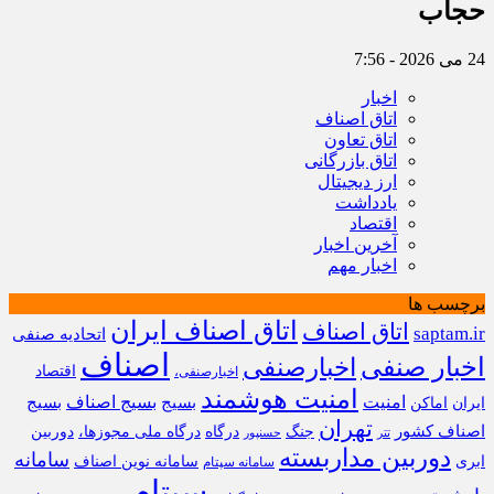
حجاب
24 می 2026 - 7:56
اخبار
اتاق اصناف
اتاق تعاون
اتاق بازرگانی
ارز دیجیتال
یادداشت
اقتصاد
آخرین اخبار
اخبار مهم
برچسب ها
اتاق اصناف ایران
اتاق اصناف
saptam.ir
اتحادیه صنفی
اصناف
اخبار صنفی
اخبارصنفی
اقتصاد
اخبارصنفی،
امنیت هوشمند
امنیت
بسیج
بسیج اصناف
بسیج
ایران
اماکن
تهران
اصناف کشور
جنگ
درگاه
درگاه ملی مجوزها،
دوربین
تتر
حسنپور
دوربین مداربسته
سامانه
ابری
سامانه نوین اصناف
سامانه سپتام
سپتام