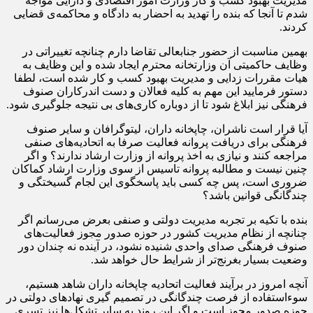
مدیریت بهبود کسب و کار وزارت امور اقتصادی و دارایی مواجه
شدم تا آنجا که بنده را تهدید به احضار به دادگاه و محاکمه‌ی قضایی
کردند.
بهمین مناسبت از حضور جنابعالی تقاضا دارم چنانچه تغییراتی در
وظایف حاکمیتی آن وزارتخانه محترم ایجاد شده و این وظایف به
هیات مقررات زدایی و مدیریت بهبود کسب و کار شده است، لطفا
دستور فرمایید این مهم به کلیه فعالان و دست اندرکاران صنوف
فرهنگی نیز ابلاغ شود تا از دوباره کاری‌های بی نتیجه جلوگیری شود.
آیا قرار است ناشران، چاپخانه داران، لیتوگرافان و سایر صنوف
فرهنگی برای دریافت پروانه فعالیت صرفا به اتحادیه‌های صنفی
مراجعه کنند و نیازی به اخذ پروانه از وزارت ارشاد ندارند؟ و اگر
چنین نیست و مطالبه پروانه تاسیس از سوی وزارت ارشاد کماکان
ضروری است، پس چه کسی باید پاسخگوی این لجام گسیختگی و
چندگانگی قوانین باشد؟
بنده با تکیه بر تجربه‌ مدیریت دولتی و صنفی بعرض می‌رسانم اگر
چنانچه از نظام مدیریت کشور در حوزه صدور مجوز فعالیت‌های
صنوف فرهنگی صدای واحدی شنیده نشود، در آینده نه چندان دور
وضعیت بسیار بغرنج‌تر از شرایط حال خواهد شد.
آنچه امروز در برآیند فعالیت اتحادیه چاپخانه داران شاهد هستیم،
سوءاستفاده از فرصت چندگانگی در تصمیم گیری نهاد‌های دولتی در
حوزه صدور مجوز است و اگر این روند به سایر تشکل‌ها نیز تسری