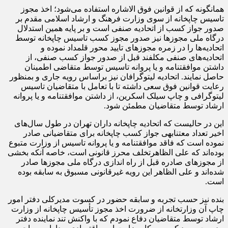
همانگونه که از قوانین فوق الاشاره استفاده می‌شود؛ اخذ مجوز
تاسیس چاپخانه از سوی وزارت فرهنگ و ارشاد اسلامی مقدم بر
صدور جواز کسب از اتحادیه صنفی است و بر پایه همین استدلال
درگاه ملی مجوز‌ها نیز صدور مجوز کسب تاسیس چاپخانه توسط
اتحادیه‌ها را در زمره مجوز‌های تایید محور قلمداد نموده و
اتحادیه‌های صنفی مکلفند قبل از صدور جواز کسب صنفی، از
داشتن موافقتنامه و یا پروانه تاسیس توسط متقاضی اطمینان
حاصل نمایند. اتحادیه لیتوگرافان نیز براساس رویه جاری و بمنظور
رعایت قوانین فوق سعی داشته تا با تعامل با متقاضیان تاسیس
لیتوگرافی و چاپ سیلک اسکرین، از داشتن موافقتنامه و یا پروانه
ارشاد توسط متقاضیان مطمئن شود.
این در حالیست که اتحادیه چاپخانه داران تهران در طول سال‌های
اخیر تعداد معتنابهی جواز کسب چاپخانه برای متقاضیانی صادر
نموده است که فاقد موافقتنامه و یا پروانه تاسیس از وزارت متبوع
بوده‌اند که علی الظاهرتخلف محرز قانونی است، خاصه آنکه بخشی
از مجوز‌های صادره قبل از راه اندازی درگاه ملی مجوز‌ها صادر
شده‌اند و علی الظاهر این رویه غیرقانونی مسبوق به سابقه بوده
است.
بنده نیز حسب تجربه و سابقه حضور در کسوت مدیرکلی دفتر امور
چاپ آن وزارتخانه از ضرورت اخذ مجوز تأسیس چاپخانه از وزارت
ارشاد توسط متقاضیان دفاع نمودم که با واکنش تند نماینده دفتر