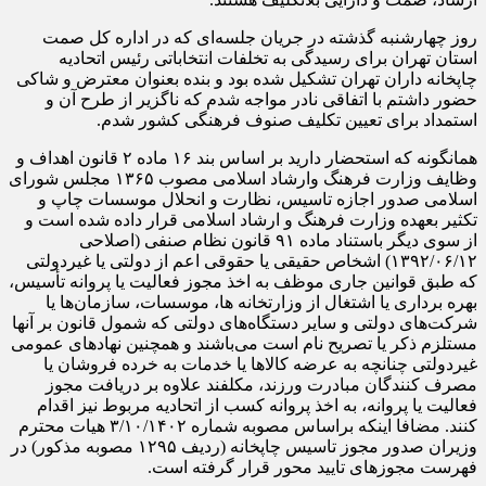
روز چهارشنبه گذشته در جریان جلسه‌ای که در اداره کل صمت
استان تهران برای رسیدگی به تخلفات انتخاباتی رئیس اتحادیه
چاپخانه داران تهران تشکیل شده بود و بنده بعنوان معترض و شاکی
حضور داشتم با اتفاقی نادر مواجه شدم که ناگزیر از طرح آن و
استمداد برای تعیین تکلیف صنوف فرهنگی کشور شدم.
همانگونه که استحضار دارید بر اساس بند ۱۶ ماده ۲ قانون اهداف و
وظایف وزارت فرهنگ وارشاد اسلامی مصوب ۱۳۶۵ مجلس شورای
اسلامی صدور اجازه تاسیس، نظارت و انحلال موسسات چاپ و
تکثیر بعهده وزارت فرهنگ و ارشاد اسلامی قرار داده شده است و
از سوی دیگر باستناد ماده ۹۱ قانون نظام صنفی (اصلاحی
۱۳۹۲/۰۶/۱۲) اشخاص حقیقی یا حقوقی اعم از دولتی یا غیر‌دولتی
که طبق قوانین جاری موظف به اخذ مجوز فعالیت یا پروانه تأسیس،
بهره برداری یا اشتغال از وزارتخانه ها، موسسات، سازمان‌ها یا
شرکت‌های دولتی و سایر دستگاه‌های دولتی که شمول قانون بر آنها
مستلزم ذکر یا تصریح نام است می‌باشند و همچنین نهاد‌های عمومی
غیردولتی چنانچه به عرضه کالا‌ها یا خدمات به خرده فروشان یا
مصرف کنندگان مبادرت ورزند، مکلفند علاوه بر دریافت مجوز
فعالیت یا پروانه، به اخذ پروانه کسب از اتحادیه مربوط نیز اقدام
کنند. مضافا اینکه براساس مصوبه شماره ۳/۱۰/۱۴۰۲ هیات محترم
وزیران صدور مجوز تاسیس چاپخانه (ردیف ۱۲۹۵ مصوبه مذکور) در
فهرست مجوز‌های تایید محور قرار گرفته است.