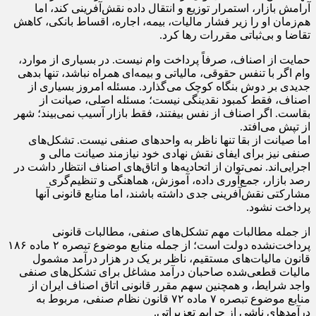
آرامش بازار، استمرار توزیع و انتقال داده نقش‌آفرینی کند، اما
هم‌زمان او را زیر فشار مالیات، بیمه، اجاره، اقساط بانکی، کاهش
تقاضا و بی‌ثباتی مقررات رها کرد.
حمایت از اصناف، صرفاً پرداخت وام نیست. در بسیاری از موارد،
وام اگر با تنفس حقوقی، مالیاتی و بیمه‌ای همراه نباشد، تنها بدهی
جدیدی بر دوش بنگاه کوچک می‌گذارد. مسئله امروز بسیاری از
اصناف، فقط کمبود نقدینگی نیست؛ مسئله اصلی، صیانت از
بقاست. اگر اصناف از نفس بیفتند، فقط بازار آسیب نمی‌بیند؛ شهر
از تپش می‌افتد.
اما صیانت از بقا تنها ناظر به واحد‌های صنفی نیست. تشکل‌های
صنفی نیز برای ایفای نقش نهادی خود نیازمند صیانت مالی و
اجرایی‌اند. نمی‌توان از اتحادیه‌ها و اتاق‌های اصناف انتظار داشت در
رصد بازار، جمع‌آوری داده، آموزش، هماهنگی و تنظیم‌گری
مشارکتی نقش‌آفرینی جدی داشته باشند، اما منابع قانونی آنها
پرداخت نشود.
از جمله مطالبات مهم تشکل‌های صنفی، مطالبات قانونی
پرداخت‌نشده دولت است؛ از جمله منابع موضوع تبصره ۲ ماده ۱۸۶
قانون مالیات‌های مستقیم، ناظر بر یک در هزار درآمد مشمول
مالیات قطعی‌شده صاحبان درآمد مشاغل برای تشکل‌های صنفی
واجد شرایط، و همچنین سهم مقرر قانونی اتاق اصناف ایران از
منابع موضوع تبصره ۷ ماده ۷۲ قانون نظام صنفی، مربوط به
درآمد‌های ناشی از جرایم تعزیراتی.