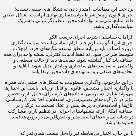
پرداخت این مطالبات، امتیاز دادن به تشکل‌های صنفی نیست؛
اجرای قانون و پیش‌شرط توانمندسازی نهادی آنهاست. تشکل صنفیِ
فاقد منابع، نمی‌تواند نهاد داده‌محور، تنظیم‌گر میانی یا شریک
سیاست‌گذاری باشد.
الزامات سیاستی؛ شرط اجرای درست الگو
اجرای این الگو مستلزم چند الزام اساسی است: سیاست‌گذاری
درباره اصناف باید بر پایه منطق توسعه بنگاه‌های خرد، کوچک و
متوسط طراحی شود، نه فقط ادبیات کنترلی. نسخه واحد برای همه
اصناف باید کنار گذاشته شود. حمایت‌ها باید از حالت مقطعی و
واکنشی به سیاست‌های ساختاری و پایدار تبدیل شوند. اتاق‌ها و
اتحادیه‌های صنفی باید به نهاد‌های داده‌محور ارتقا یابند.
در این چارچوب، واگذاری مسئولیت به تشکل‌های صنفی باید همراه
با واگذاری اختیار مشخص، قانونی و قابل ارزیابی باشد. این اختیار‌ها
می‌تواند شامل دسترسی به داده‌های لازم برای تحلیل بازار، حضور
مؤثر در کارگروه‌های تصمیم‌سازی، استعلام و اخذ نظر کارشناسی
اتاق‌ها و اتحادیه‌های ذی‌ربط پیش از اتخاذ تصمیمات اثرگذار بر
اصناف، امکان ارائه پیشنهاد‌های اجرایی در تنظیم بازار، مشارکت
در شناسایی واحد‌های آسیب‌پذیر و نقش‌آفرینی در توزیع هدفمند
حمایت‌ها باشد.
با این حال، اختیار بی‌ضابطه نیز راه‌حل نیست. همان‌قدر که