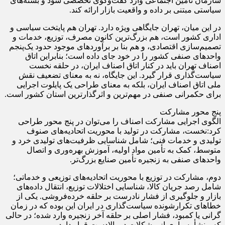
سازمان تأمین اجتماعی وارد گفت‌وگوی تخصصی شود و بسته‌های
سیاستی مبتنی بر داده و واقعیت بازار ارائه کند.
در این میان، تهران جایگاهی ویژه دارد. تهران هم پایتخت سیاسی و
اداری کشور است، هم بزرگ‌ترین کانون مصرف، توزیع، خدمات و
تصمیم‌سازی اقتصادی، و هم بنا بر برآورد‌های موجود حدود یک‌پنجم
واحد‌های صنفی کشور را در خود جای داده است؛ بنابراین اتاق
اصناف تهران باید در کنار اتاق اصناف ایران، در حلقه نخست
سیاست‌گذاری قرار گیرد. این جایگاه، نه به معنای تضعیف نقش
ملی اتاق اصناف ایران، بلکه به معنای طراحی یک پایلوت اجرایی
برای حکمرانی صنفی در مهم‌ترین و اثرگذارترین استان کشور است.
پنج محور مشارکت
الگوی اجرایی مشارکت اصناف را می‌توان در پنج محور طراحی
کرد:نخست، مشارکت در تولید با محوریت اتحادیه‌های صنوف
تولیدی و خدمات فنی؛ شامل شناسایی ظرفیت‌های تولیدی خرد و
متوسط، کمک به تأمین مواد اولیه، آموزش بهره‌وری و اتصال
واحد‌های صنفی به زنجیره تأمین صنایع بزرگ‌تر.
دوم، مشارکت در توزیع با محوریت اتحادیه‌های توزیعی و خدماتی؛
شامل رصد جریان کالا، شناسایی اختلالات توزیع، انتقال داده‌های
بازار و جلوگیری از فشار نادرست بر حلقه خرده‌فروشی. یکی از
خطا‌های تکرارشونده سیاست‌گذاری در ایران این بوده که در زمان
گرانی یا کمبود، فشار اصلی بر حلقه آخر زنجیره وارد شده؛ در حالی
که منشأ بسیاری از مشکلات در بالادست قرار دارد.