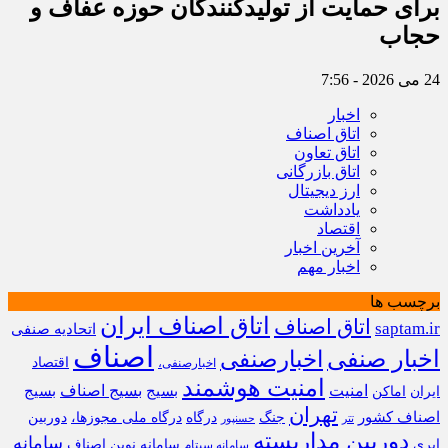
برای حمایت از تولیدکنندگان حوزه عفاف و
حجاب
24 می 2026 - 7:56
اخبار
اتاق اصناف
اتاق تعاون
اتاق بازرگانی
ارز دیجیتال
یادداشت
اقتصاد
آخرین اخبار
اخبار مهم
برچسب ها
اتاق اصناف ایران
اتاق اصناف
saptam.ir
اتحادیه صنفی
اصناف
اخبار صنفی
اخبارصنفی
اقتصاد
اخبارصنفی،
امنیت هوشمند
امنیت
بسیج
بسیج اصناف
بسیج
ایران
اماکن
تهران
اصناف کشور
جنگ
درگاه
درگاه ملی مجوزها،
دوربین
تتر
حسنپور
دوربین مداربسته
سامانه
ابری
سامانه نوین اصناف
سامانه سپتام