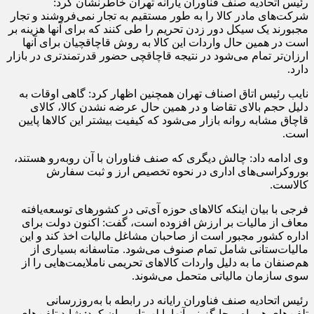
رئیس اتحادیه صنف فناوران یارانه تهران خاطرنشان کرد:
شرکت‌های مادر کالا را به طور مستقیم به تجار نمی‌‌فروشند و تجار
مجبورند یک سیکل دور زدن تحریم را طی کنند که برای آنها هزینه بر
است در همین حال واردات این کالا به روش قاچاقچیان برای آنها
ارزان‌تر تمام می‌شود در نتیجه قاچاقچی حضور قدرتمندتری در بازار
دارد.
نایب رئیس اتاق اصناف تهران همچنین اظهار کرد: گاهی اوقات به
دلیل حجم بالای تقاضا و در همین حال عرضه نشدن کالا، کالای
قاچاق مشابه روانه بازار می‌شود که کیفیت بیشتر این کالاها پایین‌
است.
وی ادامه داد: چالش دیگری که صنف فناوران با آن روبه‌رو هستند،
بوروکراسی‌های اداری در نحوه تخصیص ارز و ثبت سفارش
کالاست.
فرجی با بیان اینکه کالاهای حوزه آی‌تی در کشورهای توسعه‌یافته
معاف از مالیات بر ارزش افزوده است، گفت: اکنون دولت برای
اداره کشور مجبور است از صاحبان مشاغل مالیات اخذ کند و این
مالیات‌ستانی شامل تمام صنوف می‌شود. متاسفانه بسیاری از
هم‌صنفان ما به دلیل واردات کالاهای تحریمی ناملایمت‌هایی را از
سوی سازمان مالیاتی متحمل می‌شوند.
رئیس اتحادیه صنف فناوران رایانه در رابطه با به‌روزرسانی
تلفن‌های همراه و جایگزینی آنها با لپ‌تاپ بیان کرد: شاید تلفن‌های