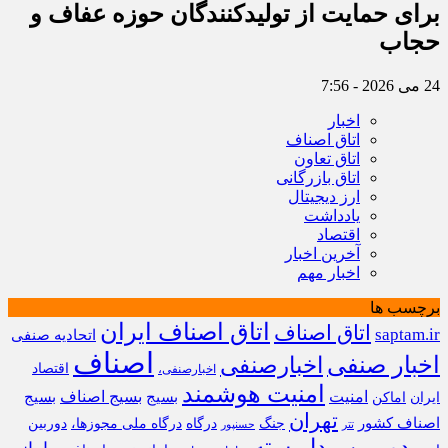
برای حمایت از تولیدکنندگان حوزه عفاف و
حجاب
24 می 2026 - 7:56
اخبار
اتاق اصناف
اتاق تعاون
اتاق بازرگانی
ارز دیجیتال
یادداشت
اقتصاد
آخرین اخبار
اخبار مهم
برچسب ها
اتاق اصناف ایران
اتاق اصناف
saptam.ir
اتحادیه صنفی
اصناف
اخبار صنفی
اخبارصنفی
اقتصاد
اخبارصنفی،
امنیت هوشمند
امنیت
بسیج
بسیج اصناف
بسیج
ایران
اماکن
تهران
اصناف کشور
جنگ
درگاه
درگاه ملی مجوزها،
دوربین
تتر
حسنپور
دوربین مداربسته