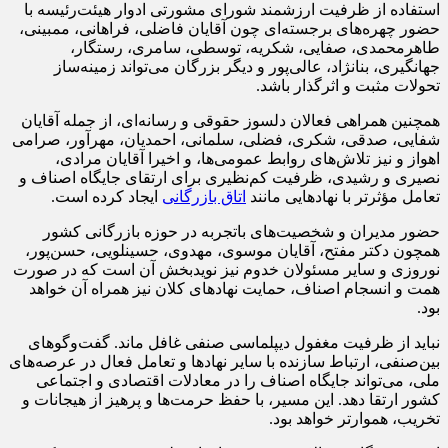
استفاده از ظرفیت ارزشمند شورای مشورتی ادوار هیئت‌رئیسه با
حضور چهره‌های برجسته‌ای چون آقایان فاضلی، فراهانی، ممبینی،
طاهرمحمدی، صفایی، شکریه، توسطی، سامری، رستگار،
جهانگیری، بنانژاد، عالی‌پور و دیگر بزرگان می‌تواند زمینه‌ساز
تحولات مثبت و اثرگذار باشد.
همچنین همراهی فعالان دلسوز حقوقی و رسانه‌ای، از جمله آقایان
شفایی، صدقی، شکری، فضلی، سلمانی، احمدیان، مهرآور، صرامی
اهواز و نیز تلاش‌های روابط عمومی‌ها، و اخیرا آقایان مرادی،
نصیری و رشیدی، ظرفیت کم‌نظیری برای ارتقای جایگاه اصناف و
تعامل مؤثرتر با نهادهایی مانند
اتاق بازرگانی
ایجاد کرده است.
حضور مدیران و شخصیت‌های باتجربه در حوزه بازرگانی کشور
همچون دکتر مفتح، آقایان موسوی، مهدوی، حسینلویی، حسن‌پور،
نوروزی و سایر مسئولان خدوم نیز نویدبخش آن است که در صورت
همت و انسجام اصناف، حمایت نهادهای کلان نیز همراه آن خواهد
بود.
نباید از ظرفیت مغفول دیپلماسی صنفی غافل ماند. گفت‌وگوهای
بین‌صنفی، ارتباط سازنده با سایر نهادها و تعامل فعال در عرصه‌های
ملی، می‌تواند جایگاه اصناف را در معادلات اقتصادی و اجتماعی
کشور ارتقا دهد. این مسیر، با حفظ حرمت‌ها و پرهیز از هیجانات و
تخریب، هموارتر خواهد بود.