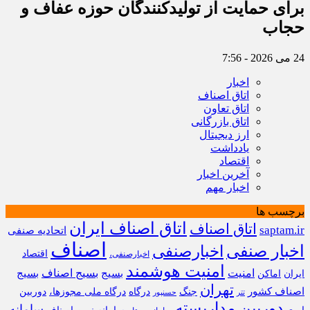
برای حمایت از تولیدکنندگان حوزه عفاف و
حجاب
24 می 2026 - 7:56
اخبار
اتاق اصناف
اتاق تعاون
اتاق بازرگانی
ارز دیجیتال
یادداشت
اقتصاد
آخرین اخبار
اخبار مهم
برچسب ها
اتاق اصناف ایران
اتاق اصناف
saptam.ir
اتحادیه صنفی
اصناف
اخبار صنفی
اخبارصنفی
اقتصاد
اخبارصنفی،
امنیت هوشمند
امنیت
بسیج
بسیج اصناف
بسیج
ایران
اماکن
تهران
اصناف کشور
جنگ
درگاه
درگاه ملی مجوزها،
دوربین
تتر
حسنپور
دوربین مداربسته
سامانه