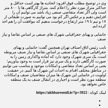
وی در توضیح مطلب فوق افزود: اتحادیه ها بهتر است حداقل و
حداکثر متراژ مورد نظر را اعلام کنند. متراژ کارگاهی ها تا ۸۰۰ متر
است ولی اگر تعداد متقاضی صنفی زیاد باشد می توانیم آن را
افزایش دهیم و برعکس اگر کم بود می توانیم به صورت طبقاتی از
۱۷ و نیم تا ۱۹ متر ارتفاع درخواست بدهیم که موافقت آن را هم اخذ
کرده ایم.
جانمایی و پهنای جغرافیایی شهرک های صنفی بر اساس تقاضا و نیاز
صنف
نایب رئیس اتاق اصناف تهران همچنین گفت: جانمایی و پهنای
جغرافیایی شهرک های صنفی بر اساس تقاضا و نیاز صنف مربوطه
است. یک سری شهرک وجود دارد که آماده واکذاری زمین را به
صورت کارگاهی دارند و یک سری نیز قرار است به وجود بیاوریم؛
یعنی بر اساس تعداد متقاضی و امکانات موجود و مناسب می توانیم
در مناطق مختلف اقدام به احداث این شهرک ها کنیم. در حقیقت
اولویت در جانمایی این شهرک ها میزان متقاضیان صنف و امکانات
منطقه مورد نظر است و اجباری در انتقال صنف به یک منطقه
خاص نخواهد بود.
لینک کوتاه :
https://akhbaresenfi.ir/?p=3922