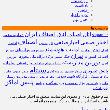
ارز دیجیتال
یادداشت
اقتصاد
آخرین اخبار
اخبار مهم
برچسب ها
اتاق اصناف ایران
اتاق اصناف
saptam.ir
اتحادیه صنفی
اصناف
اخبار صنفی
اخبارصنفی
اقتصاد
اخبارصنفی،
امنیت هوشمند
امنیت
بسیج
بسیج اصناف
بسیج
ایران
اماکن
تهران
اصناف کشور
جنگ
درگاه
درگاه ملی مجوزها،
دوربین
تتر
حسنپور
دوربین مداربسته
سامانه
ابری
سامانه نوین اصناف
سامانه سپتام
سپتام
پایش تصویری
سردار حسنپور
سرمایه‌گذاری
صنوف
عباس
صنفی
قرارگاه شهید سلامی
مدیریت ریسک
نژاد
فروشندگان
مجوزها
مدیران صنفی
پلیس اماکن
پروانه کسب
وزارت صمت
ملی
پلیس
و
واحدصنفی
پلیس اماکن،
تمام حقوق مادی و معنوی این سایت متعلق به اخبار صنفی می
باشد و استفاده از مطالب با ذکر منبع بلامانع است.
طراحی سایت : آریان دیتا