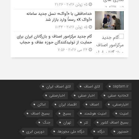
05 ژوئن 2026 - 21:26
خداحافظی با «آواک»؛ نسل جدید سامانه
«آواک X» رسماً وارد بازار شد
05 ژوئن 2026 - 11:34
گام جدید مرکزامور اصناف و بازرگانان ایران برای
حمایت از تولیدکنندگان حوزه عفاف و حجاب
24 می 2026 - 7:56
saptam.ir
اتاق اصناف
اتاق اصناف ایران
اتحادیه صنفی
اخبار صنفی
اخبارصنفی
اخبارصنفی،
اصناف
اقتصاد ایران
اماکن
امنیت
امنیت هوشمند
بسیج
بسیج اصناف
بسیج اصناف کشور
تتر
تهران
جنگ
حسنپور
درگاه
درگاه ملی مجوزها،
دوربین ابری