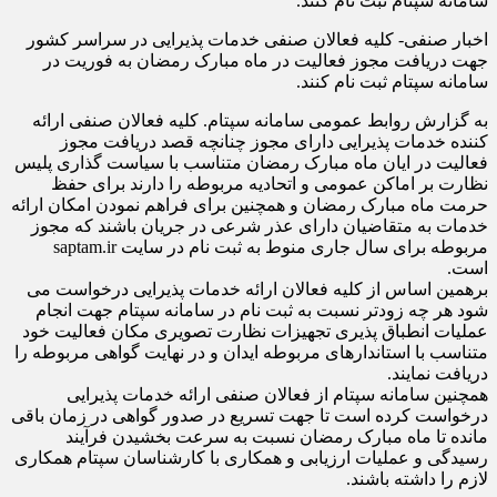
سامانه سپتام ثبت نام کنند.
اخبار صنفی- کلیه فعالان صنفی خدمات پذیرایی در سراسر کشور
جهت دریافت مجوز فعالیت در ماه مبارک رمضان به فوریت در
سامانه سپتام ثبت نام کنند.
به گزارش روابط عمومی سامانه سپتام. کلیه فعالان صنفی ارائه
کننده خدمات پذیرایی دارای مجوز چنانچه قصد دریافت مجوز
فعالیت در ایان ماه مبارک رمضان متناسب با سیاست گذاری پلیس
نظارت بر اماکن عمومی و اتحادیه مربوطه را دارند برای حفظ
حرمت ماه مبارک رمضان و همچنین برای فراهم نمودن امکان ارائه
خدمات به متقاضیان دارای عذر شرعی در جریان باشند که مجوز
مربوطه برای سال جاری منوط به ثبت نام در سایت saptam.ir
است.
برهمین اساس از کلیه فعالان ارائه خدمات پذیرایی درخواست می
شود هر چه زودتر نسبت به ثبت نام در سامانه سپتام جهت انجام
عملیات انطباق پذیری تجهیزات نظارت تصویری مکان فعالیت خود
متناسب با استاندارهای مربوطه ایدان و در نهایت گواهی مربوطه را
دریافت نمایند.
همچنین سامانه سپتام از فعالان صنفی ارائه خدمات پذیرایی
درخواست کرده است تا جهت تسریع در صدور گواهی در زمان باقی
مانده تا ماه مبارک رمضان نسبت به سرعت بخشیدن فرآیند
رسیدگی و عملیات ارزیابی و همکاری با کارشناسان سپتام همکاری
لازم را داشته باشند.