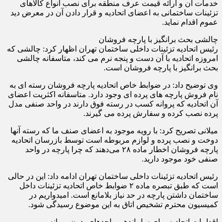
خدمات آن و ارائه قیمت عرف منطقه برای نصب انواع کالاهای
تزئینات ساختمانی به اعضای اتحادیه و قرار دادن آن در معرض دید
عموم اقدام نماید.
چالشی بحث برانگیز با پارچه فروشان
رئیس اتحادیه تزئینات داخلی ساختمان تهران اظهار کرد: چالشی که
امروزه اتحادیه با آن دست و پنجه نرم می کند، متاسفانه چالشی
بحث برانگیز با پارچه فروشان است.
وی توضیح داد: در ضوابط خاص اتحادیه پارچه فروشان رسته ای به
نام فروش پارچه های پرده ای وجود دارد. متاسفانه اکثریت اعضای
آن اتحادیه که پروانه کسب در رسته فوق دارند در واحد صنفی مدل
پرده نصب کرده و سفارش پرده می گیرند.
میلانی تصریح کرد: با رویه موجود به اعضای صنف ما که رسته آنها
دوخت و نصب پرده و لوازم مربوطه است توسط بازرسان اتحادیه
پارچه فروشان اخطار ماده ۲۸ می‌دهند که چرا پارچه در واحد
صنفی خود موجود دارید.
رئیس اتحادیه تزئینات داخلی ساختمان تهران ادامه داد: این در حالی
است که طبق تبصره ماده ۲ ضوابط خاص اتحادیه تزئینات داخل
ساختمان داشتن پارچه در حد نیاز بلامانع است. امیدواریم در
کمیسیون محترم تشخیص اتاق به این موضوع رسیدگی شود.
اقدامات اتحادیه برای ساماندهی واحدهای بدون پروانه