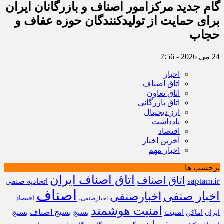
گام جدید مرکزامور اصناف و بازرگانان ایران
برای حمایت از تولیدکنندگان حوزه عفاف و
حجاب
24 می 2026 - 7:56
اخبار
اتاق اصناف
اتاق تعاون
اتاق بازرگانی
ارز دیجیتال
یادداشت
اقتصاد
آخرین اخبار
اخبار مهم
برچسب ها
اتاق اصناف ایران
اتاق اصناف
saptam.ir
اتحادیه صنفی
اصناف
اخبار صنفی
اخبارصنفی
اقتصاد
اخبارصنفی،
امنیت هوشمند
امنیت
بسیج
بسیج اصناف
بسیج
ایران
اماکن