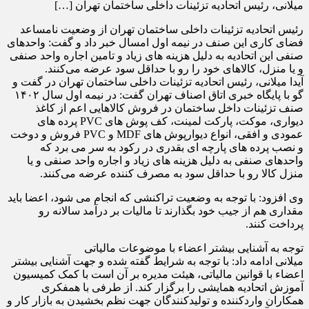
میلانی، رئیس اتحادیه تزئینات داخلی ساختمان تهران […]
رئیس اتحادیه تزئینات داخلی ساختمان تهران از وضعیت نامساعد
فضای کاری این صنف در نیمه اول امسال خبر داد و گفت: واحدهای
صنفی این اتحادیه به دلیل هزینه های زیاد و تامین اجاره واحد صنفی
و یا منزل، کالاهای خود را رو با حداقل سود عرضه می‌کنند.
آیدا میلانی، رئیس اتحادیه تزئینات داخلی ساختمان تهران در گفت و
گو با پایگاه خبری اتاق اصناف تهران گفت: در نیمه اول سال ۱۴۰۲
صنف تزئینات داخل ساختمان در فروش کالاهایی اعم از کاغذ
دیواری، موکت، پارکت ‌لمینت، کف پوش های PVC پرده های
عمودی و افقی، ‌انواع دیوارپوش‎ های MDF و PVC فروش و دوخت
و نصب پرده های پارچه ای بقدری در رکود به سر می برد که
واحدهای صنفی به دلیل هزینه های زیاد و اجاره واحد صنفی و یا
منزل کالا رو با حداقل سود به مصرف کننده عرضه می‌کنند.
وی افزود: با توجه به وضعیت تراکنشی که انجام می شود، اعضا باید
مقداری هم از جیب خود بگذارند تا مالیات بر درآمد سالانه رو
پرداخت کنند.
توجه به آشنایی بیشتر اعضاء با موضوعات مالیاتی
میلانی ادامه داد: با توجه به شرایط گفته شده و جهت آشنایی بیشتر
اعضاء با قوانین مالیاتی، هیئت مدیره بر آن است با کمک کمیسیون
آموزش اتحادیه همایشی را برگزار کند. از طرفی با همفکری
همکاران واردکننده ‌و تولیدکنندگان جهت نظم بخشیدن به بازار کار ‌و